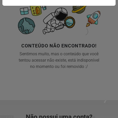
CONTEÚDO NÃO ENCONTRADO!
Sentimos muito, mas o conteúdo que você
tentou acessar não existe, está indisponível
no momento ou foi removido :/
Não possui uma conta?