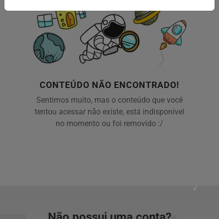
CONTEÚDO NÃO ENCONTRADO!
Sentimos muito, mas o conteúdo que você
tentou acessar não existe, está indisponível
no momento ou foi removido :/
Não possui uma conta?