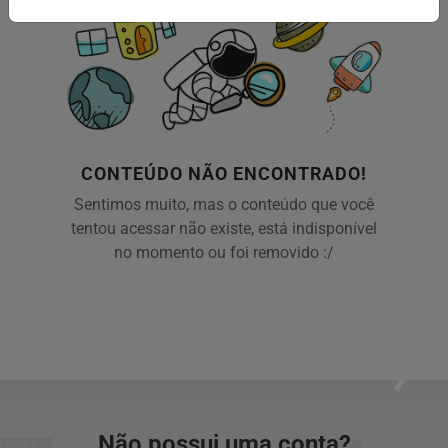
CONTEÚDO NÃO ENCONTRADO!
Sentimos muito, mas o conteúdo que você
tentou acessar não existe, está indisponível
no momento ou foi removido :/
Não possui uma conta?