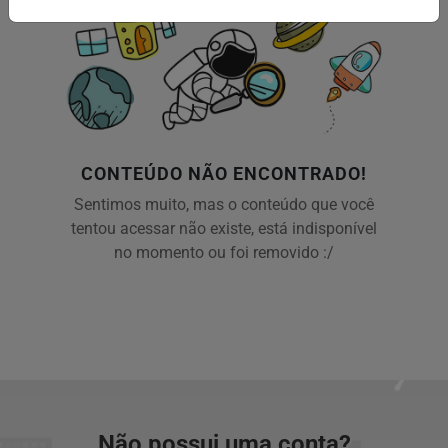
CONTEÚDO NÃO ENCONTRADO!
Sentimos muito, mas o conteúdo que você
tentou acessar não existe, está indisponível
no momento ou foi removido :/
Não possui uma conta?