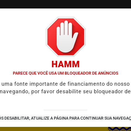
/
/
/
/
EGOS
GUIA COMERCIAL
NOTÍCIAS
EVENTOS
HAMM
PROTEÇÃO ÀS MULHERES
EBC ENTRA COM AÇÃO PARA DAR SEGU
PARECE QUE VOCÊ USA UM BLOQUEADOR DE ANÚNCIOS
é uma fonte importante de financiamento do nosso
 navegando, por favor desabilite seu bloqueador de
S DESABILITAR, ATUALIZE A PÁGINA PARA CONTINUAR SUA NAVEGA