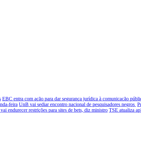
s
EBC entra com ação para dar segurança jurídica à comunicação públi
nda-feira
UnB vai sediar encontro nacional de pesquisadores negros
P
ai endurecer restrições para sites de bets, diz ministro
TSE atualiza apl