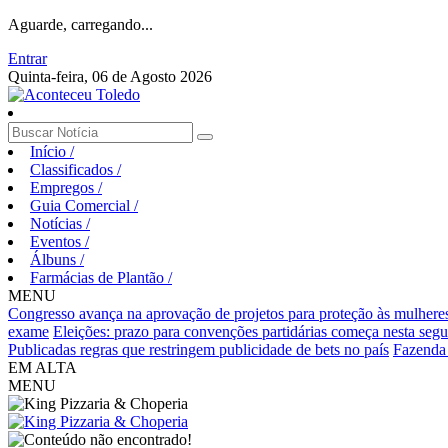
Aguarde, carregando...
Entrar
Quinta-feira, 06 de Agosto 2026
Início
/
Classificados
/
Empregos
/
Guia Comercial
/
Notícias
/
Eventos
/
Álbuns
/
Farmácias de Plantão
/
MENU
Congresso avança na aprovação de projetos para proteção às mulhere
exame
Eleições: prazo para convenções partidárias começa nesta segu
Publicadas regras que restringem publicidade de bets no país
Fazenda v
EM ALTA
MENU