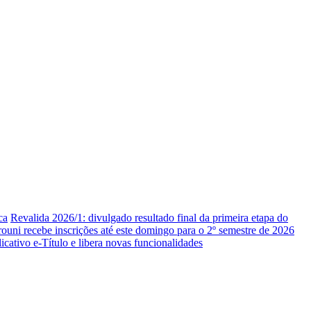
ca
Revalida 2026/1: divulgado resultado final da primeira etapa do
rouni recebe inscrições até este domingo para o 2º semestre de 2026
icativo e-Título e libera novas funcionalidades