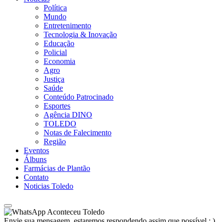
Política
Mundo
Entretenimento
Tecnologia & Inovação
Educação
Policial
Economia
Agro
Justiça
Saúde
Conteúdo Patrocinado
Esportes
Agência DINO
TOLEDO
Notas de Falecimento
Região
Eventos
Álbuns
Farmácias de Plantão
Contato
Noticias Toledo
Aconteceu Toledo
Envie sua mensagem, estaremos respondendo assim que possível ; )