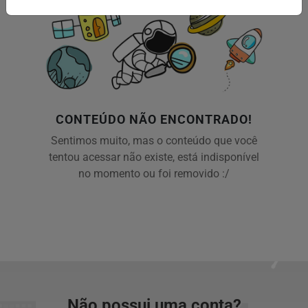
CONTEÚDO NÃO ENCONTRADO!
Sentimos muito, mas o conteúdo que você
tentou acessar não existe, está indisponível
no momento ou foi removido :/
Não possui uma conta?