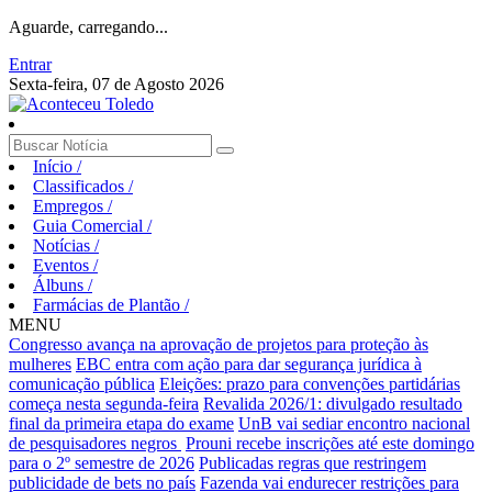
Aguarde, carregando...
Entrar
Sexta-feira, 07 de Agosto 2026
Início
/
Classificados
/
Empregos
/
Guia Comercial
/
Notícias
/
Eventos
/
Álbuns
/
Farmácias de Plantão
/
MENU
Congresso avança na aprovação de projetos para proteção às
mulheres
EBC entra com ação para dar segurança jurídica à
comunicação pública
Eleições: prazo para convenções partidárias
começa nesta segunda-feira
Revalida 2026/1: divulgado resultado
final da primeira etapa do exame
UnB vai sediar encontro nacional
de pesquisadores negros
Prouni recebe inscrições até este domingo
para o 2º semestre de 2026
Publicadas regras que restringem
publicidade de bets no país
Fazenda vai endurecer restrições para