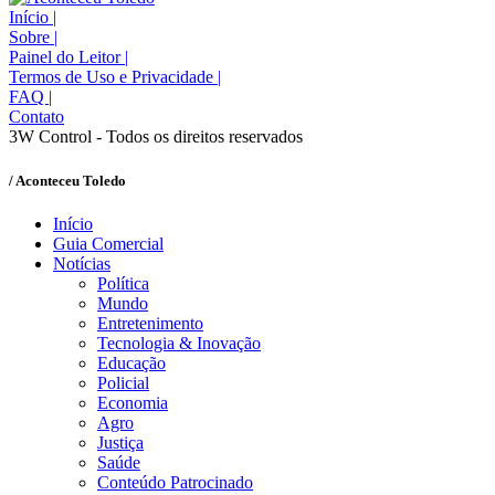
Início
|
Sobre
|
Painel do Leitor
|
Termos de Uso e Privacidade
|
FAQ
|
Contato
3W Control - Todos os direitos reservados
/ Aconteceu Toledo
Início
Guia Comercial
Notícias
Política
Mundo
Entretenimento
Tecnologia & Inovação
Educação
Policial
Economia
Agro
Justiça
Saúde
Conteúdo Patrocinado