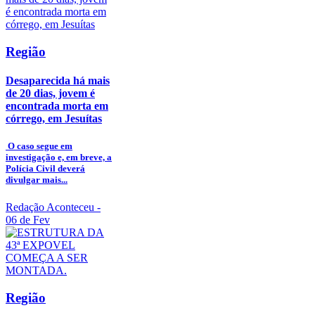
Região
Desaparecida há mais
de 20 dias, jovem é
encontrada morta em
córrego, em Jesuítas
O caso segue em
investigação e, em breve, a
Polícia Civil deverá
divulgar mais...
Redação Aconteceu
-
06 de Fev
Região