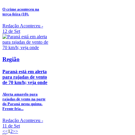
O crime aconteceu na
terça-feira (10).
Redação Aconteceu
-
12 de Set
Região
Paraná está em alerta
para rajadas de vento
de 70 km/h; veja onde
Alerta amarelo para
rajadas de vento na parte
do Paraná nesta quinta.
Frente fria...
Redação Aconteceu
-
11 de Set
<<
1
2
>>