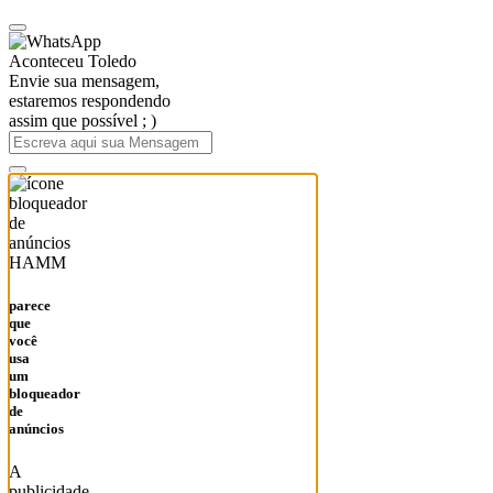
Aconteceu Toledo
Envie sua mensagem,
estaremos respondendo
assim que possível ; )
HAMM
parece
que
você
usa
um
bloqueador
de
anúncios
A
publicidade