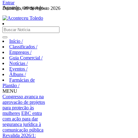
Entrar
Aguarde, carregando...
Domingo, 09 de Agosto 2026
Início
/
Classificados
/
Empregos
/
Guia Comercial
/
Notícias
/
Eventos
/
Álbuns
/
Farmácias de
Plantão
/
MENU
Congresso avança na
aprovação de projetos
para proteção às
mulheres
EBC entra
com ação para dar
segurança jurídica à
comunicação pública
Revalida 2026/1: