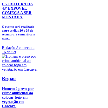
ESTRUTURA DA
43ª EXPOVEL
COMEÇA A SER
MONTADA.
O evento será realizado
entre os dias 26 e 29 de
setembro, e contará com
uma...
Redação Aconteceu
-
16 de Set
Região
Homem é preso por
crime ambiental ao
colocar fogo em
vegetação em
Cascavel