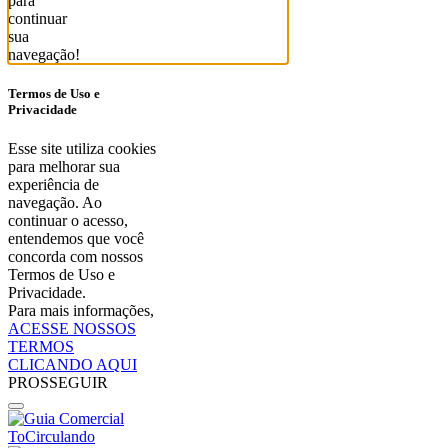
para
continuar
sua
navegação!
Termos de Uso e
Privacidade
Esse site utiliza cookies
para melhorar sua
experiência de
navegação. Ao
continuar o acesso,
entendemos que você
concorda com nossos
Termos de Uso e
Privacidade.
Para mais informações,
ACESSE NOSSOS
TERMOS
CLICANDO AQUI
PROSSEGUIR