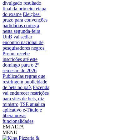
divulgado resultado
final da primeira etapa
do exame
Eleições:
prazo para convenções
partidárias começa
nesta segunda-feira
UnB vai sediar
encontro nacional de
pesquisadores negros
Prouni recebe
inscrições até este
domingo para o 2º
semestre de 2026
Publicadas regras que
restringem publicidade
de bets no país
Fazenda
vai endurecer restrições
para sites de bets, diz
ministro
TSE atualiza
aplicativo e-Título e
libera novas
funcionalidades
EM ALTA
MENU