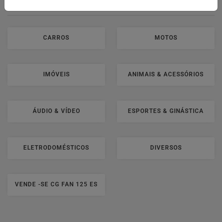
CARROS
MOTOS
IMÓVEIS
ANIMAIS & ACESSÓRIOS
ÁUDIO & VÍDEO
ESPORTES & GINÁSTICA
ELETRODOMÉSTICOS
DIVERSOS
VENDE -SE CG FAN 125 ES