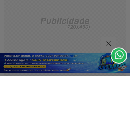
Termos de Uso e Privacidade
Esse site utiliza cookies para melhorar sua experiência
de navegação. Ao continuar o acesso, entendemos que
você concorda com nossos Termos de Uso e
Privacidade.
PARA MAIS INFORMAÇÕES,
ACESSE NOSSOS TERMOS
CLICANDO AQUI
PROSSEGUIR