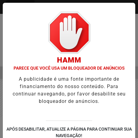
Entrar
HAMM
PARECE QUE VOCÊ USA UM BLOQUEADOR DE ANÚNCIOS
MENU
A NA APROVAÇÃO DE PROJETOS PARA PROTEÇÃO ÀS MULHERES
A publicidade é uma fonte importante de
EM ALTA
financiamento do nosso conteúdo. Para
continuar navegando, por favor desabilite seu
bloqueador de anúncios.
FARMÁCIA
APÓS DESABILITAR, ATUALIZE A PÁGINA PARA CONTINUAR SUA
Farmácia ABC Popular
NAVEGAÇÃO!