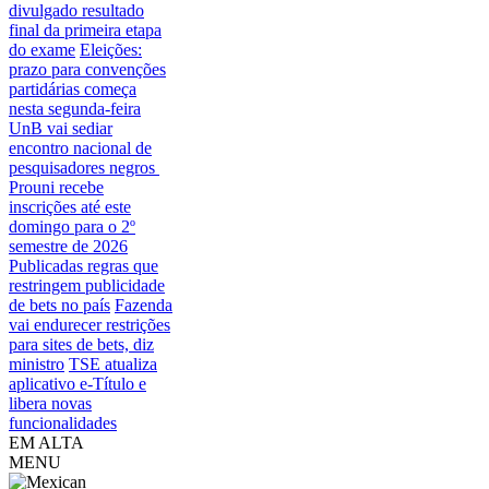
divulgado resultado
final da primeira etapa
do exame
Eleições:
prazo para convenções
partidárias começa
nesta segunda-feira
UnB vai sediar
encontro nacional de
pesquisadores negros
Prouni recebe
inscrições até este
domingo para o 2º
semestre de 2026
Publicadas regras que
restringem publicidade
de bets no país
Fazenda
vai endurecer restrições
para sites de bets, diz
ministro
TSE atualiza
aplicativo e-Título e
libera novas
funcionalidades
EM ALTA
MENU