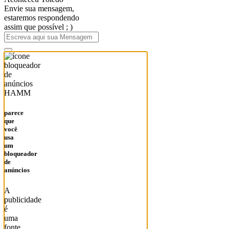
Envie sua mensagem,
estaremos respondendo
assim que possível ; )
HAMM
parece
que
você
usa
um
bloqueador
de
anúncios
A
publicidade
é
uma
fonte