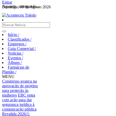
Entrar
Aguarde, carregando...
Domingo, 09 de Agosto 2026
Início
/
Classificados
/
Empregos
/
Guia Comercial
/
Notícias
/
Eventos
/
Álbuns
/
Farmácias de
Plantão
/
MENU
Congresso avança na
aprovação de projetos
para proteção às
mulheres
EBC entra
com ação para dar
segurança jurídica à
comunicação pública
Revalida 2026/1: