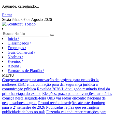
Aguarde, carregando...
Entrar
Sexta-feira, 07 de Agosto 2026
Início
/
Classificados
/
Empregos
/
Guia Comercial
/
Notícias
/
Eventos
/
Álbuns
/
Farmácias de Plantão
/
MENU
Congresso avança na aprovação de projetos para proteção às
mulheres
EBC entra com ação para dar segurança jurídica à
comunicação pública
Revalida 2026/1: divulgado resultado final da
primeira etapa do exame
Eleições: prazo para convenções partidárias
começa nesta segunda-feira
UnB vai sediar encontro nacional de
pesquisadores negros
Prouni recebe inscrições até este domingo
para o 2º semestre de 2026
Publicadas regras que restringem
publicidade de bets no país
Fazenda vai endurecer restrições para