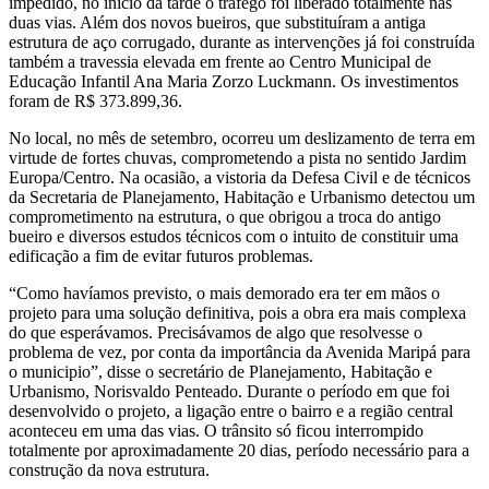
impedido, no início da tarde o tráfego foi liberado totalmente nas
duas vias. Além dos novos bueiros, que substituíram a antiga
estrutura de aço corrugado, durante as intervenções já foi construída
também a travessia elevada em frente ao Centro Municipal de
Educação Infantil Ana Maria Zorzo Luckmann.
Os investimentos
foram de R$ 373.899,36.
No local, no mês de setembro, ocorreu um deslizamento de terra em
virtude de fortes chuvas, comprometendo a pista no sentido Jardim
Europa/Centro. Na ocasião, a vistoria da Defesa Civil e de técnicos
da Secretaria de Planejamento, Habitação e Urbanismo detectou um
comprometimento na estrutura, o que obrigou a troca do antigo
bueiro e diversos estudos técnicos com o intuito de constituir uma
edificação a fim de evitar futuros problemas.
“Como havíamos previsto, o mais demorado era ter em mãos o
projeto para uma solução definitiva, pois a obra era mais complexa
do que esperávamos. Precisávamos de algo que resolvesse o
problema de vez, por conta da importância da Avenida Maripá para
o municipio”, disse o secretário de Planejamento, Habitação e
Urbanismo, Norisvaldo Penteado. Durante o período em que foi
desenvolvido o projeto, a ligação entre o bairro e a região central
aconteceu em uma das vias. O trânsito só ficou interrompido
totalmente por aproximadamente 20 dias, período necessário para a
construção da nova estrutura.