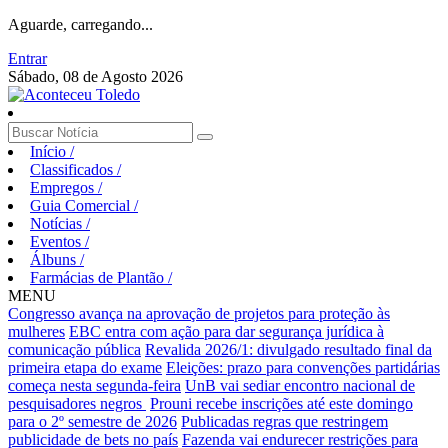
Aguarde, carregando...
Entrar
Sábado, 08 de Agosto 2026
Início
/
Classificados
/
Empregos
/
Guia Comercial
/
Notícias
/
Eventos
/
Álbuns
/
Farmácias de Plantão
/
MENU
Congresso avança na aprovação de projetos para proteção às
mulheres
EBC entra com ação para dar segurança jurídica à
comunicação pública
Revalida 2026/1: divulgado resultado final da
primeira etapa do exame
Eleições: prazo para convenções partidárias
começa nesta segunda-feira
UnB vai sediar encontro nacional de
pesquisadores negros
Prouni recebe inscrições até este domingo
para o 2º semestre de 2026
Publicadas regras que restringem
publicidade de bets no país
Fazenda vai endurecer restrições para