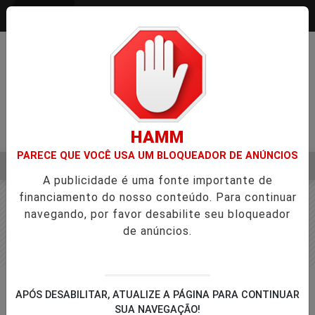
Entrar
HAMM
PARECE QUE VOCÊ USA UM BLOQUEADOR DE ANÚNCIOS
MENU
A NA APROVAÇÃO DE PROJETOS PARA PROTEÇÃO ÀS MULHE
A publicidade é uma fonte importante de
EM ALTA
financiamento do nosso conteúdo. Para continuar
navegando, por favor desabilite seu bloqueador
de anúncios.
JUSTIÇA
APÓS DESABILITAR, ATUALIZE A PÁGINA PARA CONTINUAR
AGU vai pedir para atuar em
SUA NAVEGAÇÃO!