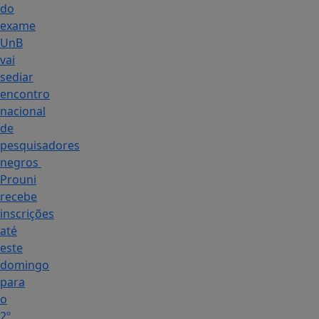
do
exame
UnB
vai
sediar
encontro
nacional
de
pesquisadores
negros
Prouni
recebe
inscrições
até
este
domingo
para
o
2º