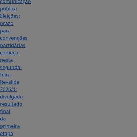
comunicação
pública
Eleições:
prazo
para
convenções
partidárias
começa
nesta
segunda-
feira
Revalida
2026/1:
divulgado
resultado
final
da
primeira
etapa