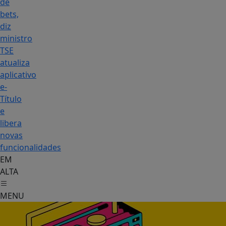
de
bets,
diz
ministro
TSE
atualiza
aplicativo
e-
Título
e
libera
novas
funcionalidades
EM
ALTA
MENU