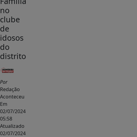
Família
no
clube
de
idosos
do
distrito
Por
Redação
Aconteceu
Em
02/07/2024
05:58
Atualizado
02/07/2024