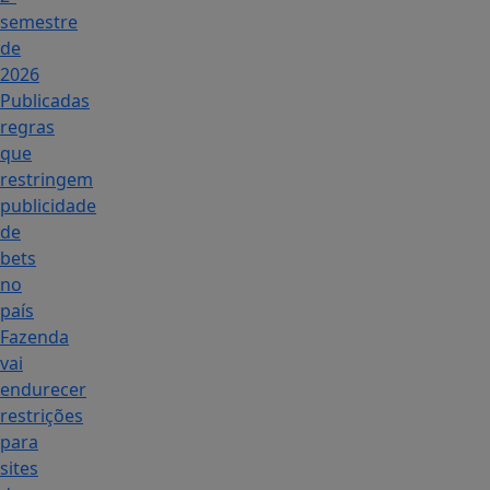
semestre
de
2026
Publicadas
regras
que
restringem
publicidade
de
bets
no
país
Fazenda
vai
endurecer
restrições
para
sites