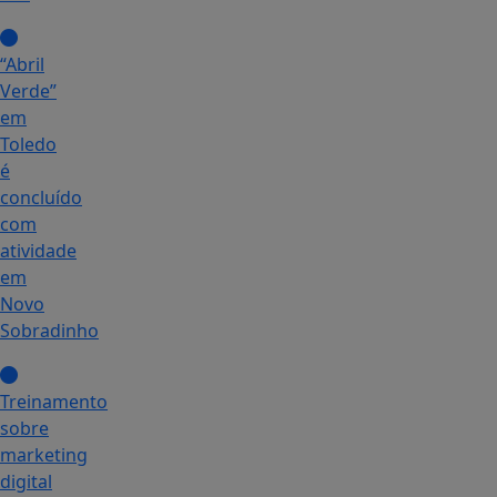
“Abril
Verde”
em
Toledo
é
concluído
com
atividade
em
Novo
Sobradinho
Treinamento
sobre
marketing
digital