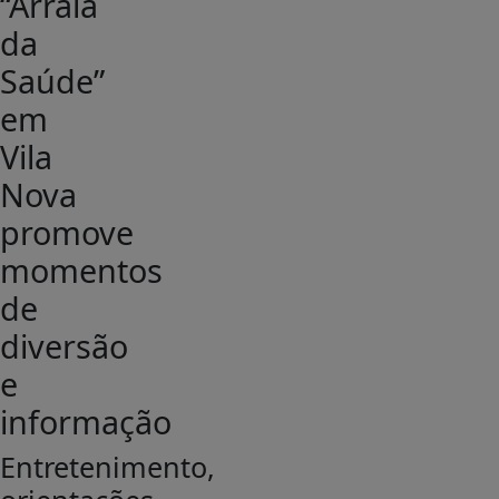
“Arraiá
da
Saúde”
em
Vila
Nova
promove
momentos
de
diversão
e
informação
Entretenimento,