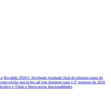
ca
Revalida 2026/1: divulgado resultado final da primeira etapa do
rouni recebe inscrições até este domingo para o 2º semestre de 2026
icativo e-Título e libera novas funcionalidades