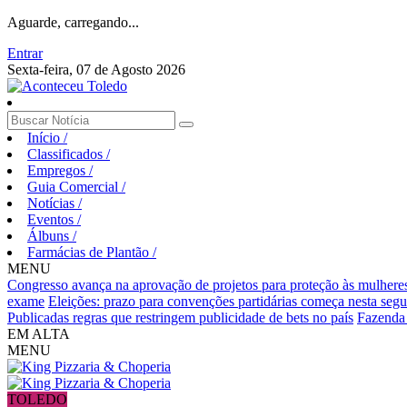
Aguarde, carregando...
Entrar
Sexta-feira, 07 de Agosto 2026
Início
/
Classificados
/
Empregos
/
Guia Comercial
/
Notícias
/
Eventos
/
Álbuns
/
Farmácias de Plantão
/
MENU
Congresso avança na aprovação de projetos para proteção às mulhere
exame
Eleições: prazo para convenções partidárias começa nesta segu
Publicadas regras que restringem publicidade de bets no país
Fazenda v
EM ALTA
MENU
TOLEDO