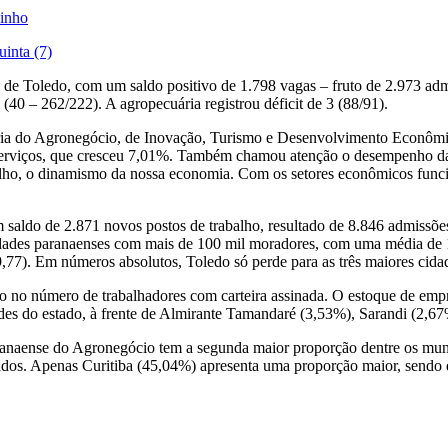
dinho
uinta (7)
ico de Toledo, com um saldo positivo de 1.798 vagas – fruto de 2.973 a
(40 – 262/222). A agropecuária registrou déficit de 3 (88/91).
aria do Agronegócio, de Inovação, Turismo e Desenvolvimento Econômi
 serviços, que cresceu 7,01%. Também chamou atenção o desempenho da i
alho, o dinamismo da nossa economia. Com os setores econômicos func
saldo de 2.871 novos postos de trabalho, resultado de 8.846 admissõe
dades paranaenses com mais de 100 mil moradores, com uma média de 18
9,77). Em números absolutos, Toledo só perde para as três maiores cida
o no número de trabalhadores com carteira assinada. O estoque de emp
ades do estado, à frente de Almirante Tamandaré (3,53%), Sarandi (2,6
Paranaense do Agronegócio tem a segunda maior proporção dentre os mu
ados. Apenas Curitiba (45,04%) apresenta uma proporção maior, sendo