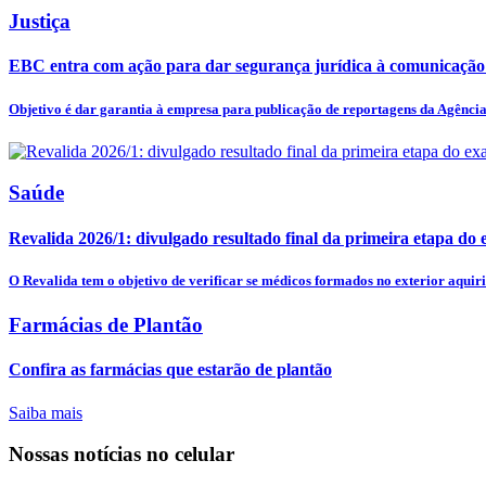
Justiça
EBC entra com ação para dar segurança jurídica à comunicação
Objetivo é dar garantia à empresa para publicação de reportagens da Agência 
Saúde
Revalida 2026/1: divulgado resultado final da primeira etapa do
O Revalida tem o objetivo de verificar se médicos formados no exterior aquiri
Farmácias de Plantão
Confira as farmácias que estarão de plantão
Saiba mais
Nossas notícias
no celular