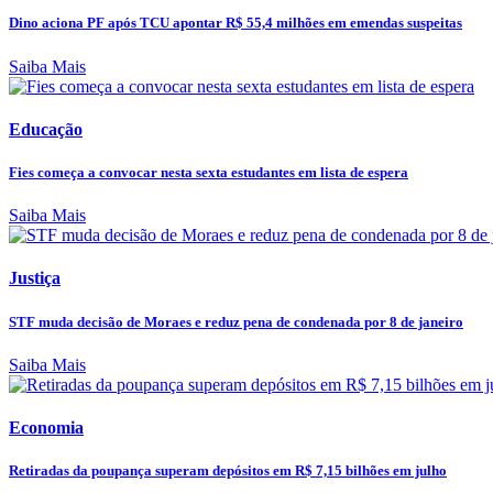
Dino aciona PF após TCU apontar R$ 55,4 milhões em emendas suspeitas
Saiba Mais
Educação
Fies começa a convocar nesta sexta estudantes em lista de espera
Saiba Mais
Justiça
STF muda decisão de Moraes e reduz pena de condenada por 8 de janeiro
Saiba Mais
Economia
Retiradas da poupança superam depósitos em R$ 7,15 bilhões em julho