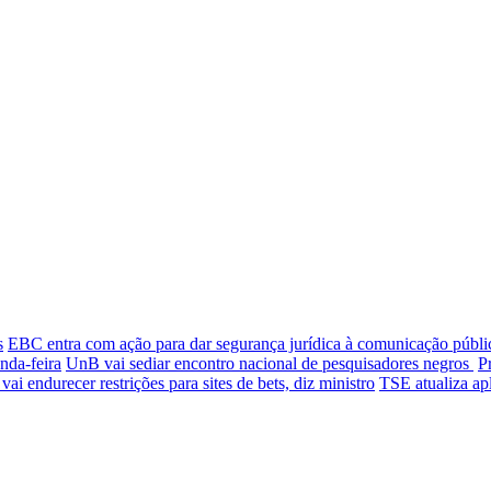
s
EBC entra com ação para dar segurança jurídica à comunicação públi
nda-feira
UnB vai sediar encontro nacional de pesquisadores negros
P
ai endurecer restrições para sites de bets, diz ministro
TSE atualiza apl