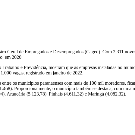
stro Geral de Empregados e Desempregados (Caged). Com 2.311 novos p
io, em 2020.
 do Trabalho e Previdência, mostram que as empresas instaladas no mun
 1.000 vagas, registrado em janeiro de 2022.
ntre os municípios paranaenses com mais de 100 mil moradores, ficando
 (1.468). Proporcionalmente, o município também se destaca, com uma m
4), Araucária (5.123,78), Pinhais (4.611,32) e Maringá (4.082,32).