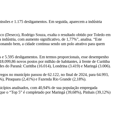
dmissões e 1.175 desligamentos. Em seguida, aparecem a indústria
co (Deseco), Rodrigo Souza, exalta o resultado obtido por Toledo em
ndústria, com aumento significativo, de 1,77%”, analisa. “Este
ionando bem, a cidade continua sendo um polo atrativo para quem
s e 5.595 desligamentos. Em termos proporcionais, esse desempenho
.099,86 novos postos por milhão de habitantes, à frente de Curitiba
des do Paraná: Curitiba (16.014), Londrina (3.419) e Maringá (3.006).
regos no município passou de 62.122, no final de 2024, para 64.993,
7%), Piraquara (2,41%) e Fazenda Rio Grande (2,18%).
nicípios analisados, com 40,94% de sua população empregada
 que o “Top 5” é completado por Maringá (39,68%), Pinhais (39,12%)