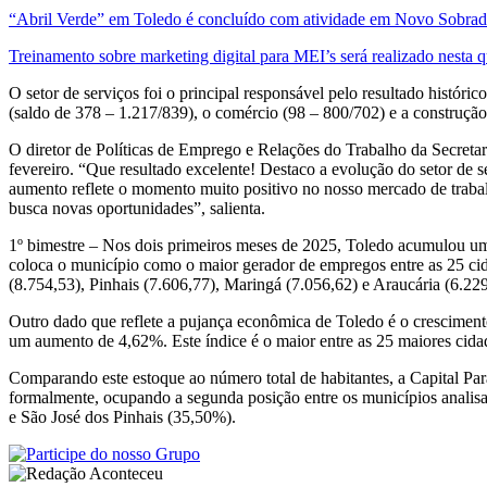
“Abril Verde” em Toledo é concluído com atividade em Novo Sobra
Treinamento sobre marketing digital para MEI’s será realizado nesta q
O setor de serviços foi o principal responsável pelo resultado histór
(saldo de 378 – 1.217/839), o comércio (98 – 800/702) e a construção 
O diretor de Políticas de Emprego e Relações do Trabalho da Secret
fevereiro. “Que resultado excelente! Destaco a evolução do setor de
aumento reflete o momento muito positivo no nosso mercado de trab
busca novas oportunidades”, salienta.
1º bimestre –
Nos dois primeiros meses de 2025, Toledo acumulou um 
coloca o município como o maior gerador de empregos entre as 25 ci
(8.754,53), Pinhais (7.606,77), Maringá (7.056,62) e Araucária (6.22
Outro dado que reflete a pujança econômica de Toledo é o cresciment
um aumento de 4,62%. Este índice é o maior entre as 25 maiores cid
Comparando este estoque ao número total de habitantes, a Capital 
formalmente, ocupando a segunda posição entre os municípios analis
e São José dos Pinhais (35,50%).