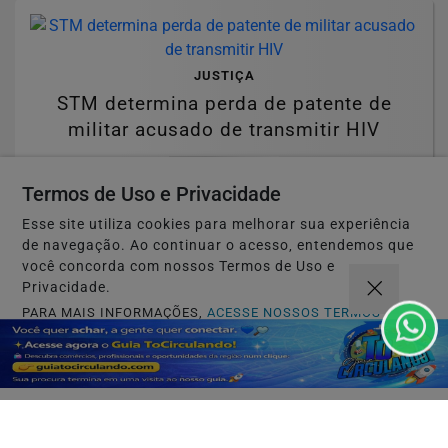
JUSTIÇA
STM determina perda de patente de
militar acusado de transmitir HIV
Saiba Mais
Termos de Uso e Privacidade
Esse site utiliza cookies para melhorar sua experiência
de navegação. Ao continuar o acesso, entendemos que
você concorda com nossos Termos de Uso e
Privacidade.
PARA MAIS INFORMAÇÕES,
ACESSE NOSSOS TERMOS
EDUCAÇÃO
CLICANDO AQUI
Candidatos do Encceja 2026 podem
consultar o cartão de inscrição
PROSSEGUIR
Saiba Mais