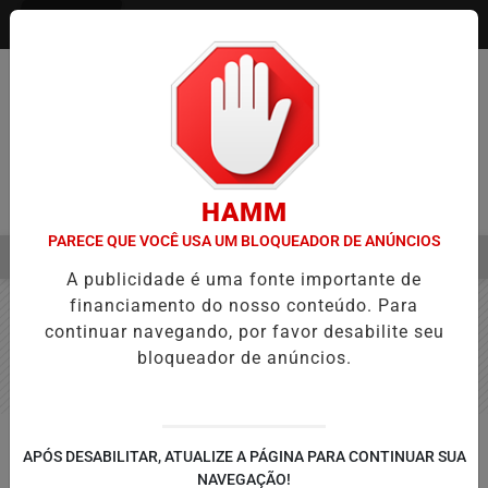
Entrar
HAMM
PARECE QUE VOCÊ USA UM BLOQUEADOR DE ANÚNCIOS
MENU
A APROVAÇÃO DE PROJETOS PARA PROTEÇÃO ÀS MULHERES
EBC
A publicidade é uma fonte importante de
EM ALTA
financiamento do nosso conteúdo. Para
continuar navegando, por favor desabilite seu
bloqueador de anúncios.
TOLEDO
APÓS DESABILITAR, ATUALIZE A PÁGINA PARA CONTINUAR SUA
Certi’s Coopagro e Pioneiro
NAVEGAÇÃO!