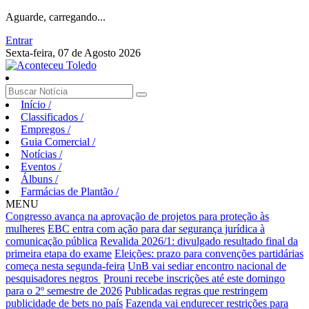
Aguarde, carregando...
Entrar
Sexta-feira, 07 de Agosto 2026
Início
/
Classificados
/
Empregos
/
Guia Comercial
/
Notícias
/
Eventos
/
Álbuns
/
Farmácias de Plantão
/
MENU
Congresso avança na aprovação de projetos para proteção às
mulheres
EBC entra com ação para dar segurança jurídica à
comunicação pública
Revalida 2026/1: divulgado resultado final da
primeira etapa do exame
Eleições: prazo para convenções partidárias
começa nesta segunda-feira
UnB vai sediar encontro nacional de
pesquisadores negros
Prouni recebe inscrições até este domingo
para o 2º semestre de 2026
Publicadas regras que restringem
publicidade de bets no país
Fazenda vai endurecer restrições para