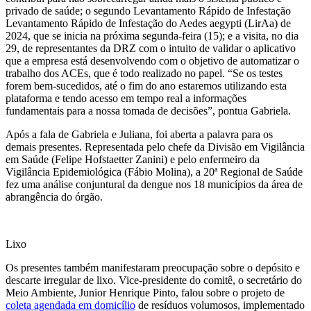
privado de saúde; o segundo Levantamento Rápido de Infestação
Levantamento Rápido de Infestação do Aedes aegypti (LirAa) de
2024, que se inicia na próxima segunda-feira (15); e a visita, no dia
29, de representantes da DRZ com o intuito de validar o aplicativo
que a empresa está desenvolvendo com o objetivo de automatizar o
trabalho dos ACEs, que é todo realizado no papel. “Se os testes
forem bem-sucedidos, até o fim do ano estaremos utilizando esta
plataforma e tendo acesso em tempo real a informações
fundamentais para a nossa tomada de decisões”, pontua Gabriela.
Após a fala de Gabriela e Juliana, foi aberta a palavra para os
demais presentes. Representada pelo chefe da Divisão em Vigilância
em Saúde (Felipe Hofstaetter Zanini) e pelo enfermeiro da
Vigilância Epidemiológica (Fábio Molina), a 20ª Regional de Saúde
fez uma análise conjuntural da dengue nos 18 municípios da área de
abrangência do órgão.
Lixo
Os presentes também manifestaram preocupação sobre o depósito e
descarte irregular de lixo. Vice-presidente do comitê, o secretário do
Meio Ambiente, Junior Henrique Pinto, falou sobre o projeto de
coleta agendada em domicílio
de resíduos volumosos, implementado