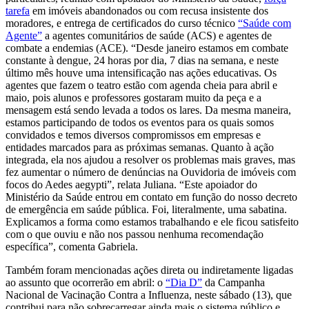
tarefa
em imóveis abandonados ou com recusa insistente dos
moradores, e entrega de certificados do curso técnico
“Saúde com
Agente”
a agentes comunitários de saúde (ACS) e agentes de
combate a endemias (ACE). “Desde janeiro estamos em combate
constante à dengue, 24 horas por dia, 7 dias na semana, e neste
último mês houve uma intensificação nas ações educativas. Os
agentes que fazem o teatro estão com agenda cheia para abril e
maio, pois alunos e professores gostaram muito da peça e a
mensagem está sendo levada a todos os lares. Da mesma maneira,
estamos participando de todos os eventos para os quais somos
convidados e temos diversos compromissos em empresas e
entidades marcados para as próximas semanas. Quanto à ação
integrada, ela nos ajudou a resolver os problemas mais graves, mas
fez aumentar o número de denúncias na Ouvidoria de imóveis com
focos do Aedes aegypti”, relata Juliana. “Este apoiador do
Ministério da Saúde entrou em contato em função do nosso decreto
de emergência em saúde pública. Foi, literalmente, uma sabatina.
Explicamos a forma como estamos trabalhando e ele ficou satisfeito
com o que ouviu e não nos passou nenhuma recomendação
específica”, comenta Gabriela.
Também foram mencionadas ações direta ou indiretamente ligadas
ao assunto que ocorrerão em abril: o
“Dia D”
da Campanha
Nacional de Vacinação Contra a Influenza, neste sábado (13), que
contribui para não sobrecarregar ainda mais o sistema público e