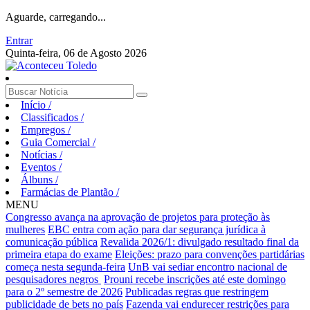
Aguarde, carregando...
Entrar
Quinta-feira, 06 de Agosto 2026
Início
/
Classificados
/
Empregos
/
Guia Comercial
/
Notícias
/
Eventos
/
Álbuns
/
Farmácias de Plantão
/
MENU
Congresso avança na aprovação de projetos para proteção às
mulheres
EBC entra com ação para dar segurança jurídica à
comunicação pública
Revalida 2026/1: divulgado resultado final da
primeira etapa do exame
Eleições: prazo para convenções partidárias
começa nesta segunda-feira
UnB vai sediar encontro nacional de
pesquisadores negros
Prouni recebe inscrições até este domingo
para o 2º semestre de 2026
Publicadas regras que restringem
publicidade de bets no país
Fazenda vai endurecer restrições para