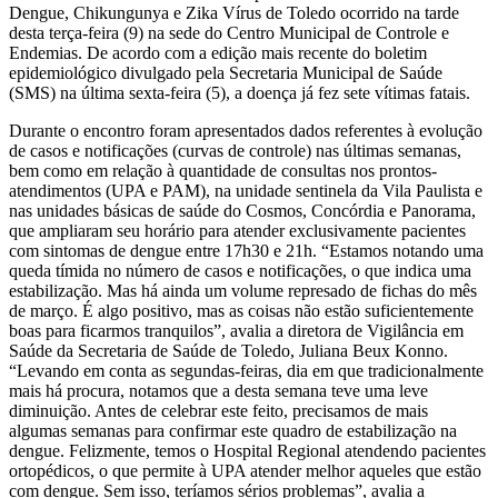
Dengue, Chikungunya e Zika Vírus de Toledo ocorrido na tarde
desta terça-feira (9) na sede do Centro Municipal de Controle e
Endemias. De acordo com a edição mais recente do boletim
epidemiológico divulgado pela Secretaria Municipal de Saúde
(SMS) na última sexta-feira (5), a doença já fez sete vítimas fatais.
Durante o encontro foram apresentados dados referentes à evolução
de casos e notificações (curvas de controle) nas últimas semanas,
bem como em relação à quantidade de consultas nos prontos-
atendimentos (UPA e PAM), na unidade sentinela da Vila Paulista e
nas unidades básicas de saúde do Cosmos, Concórdia e Panorama,
que ampliaram seu horário para atender exclusivamente pacientes
com sintomas de dengue entre 17h30 e 21h. “Estamos notando uma
queda tímida no número de casos e notificações, o que indica uma
estabilização. Mas há ainda um volume represado de fichas do mês
de março. É algo positivo, mas as coisas não estão suficientemente
boas para ficarmos tranquilos”, avalia a diretora de Vigilância em
Saúde da Secretaria de Saúde de Toledo, Juliana Beux Konno.
“Levando em conta as segundas-feiras, dia em que tradicionalmente
mais há procura, notamos que a desta semana teve uma leve
diminuição. Antes de celebrar este feito, precisamos de mais
algumas semanas para confirmar este quadro de estabilização na
dengue. Felizmente, temos o Hospital Regional atendendo pacientes
ortopédicos, o que permite à UPA atender melhor aqueles que estão
com dengue. Sem isso, teríamos sérios problemas”, avalia a