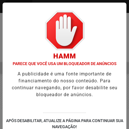
Entrar
HAMM
PARECE QUE VOCÊ USA UM BLOQUEADOR DE ANÚNCIOS
MENU
 APROVAÇÃO DE PROJETOS PARA PROTEÇÃO ÀS MULHERES
EBC 
A publicidade é uma fonte importante de
EM ALTA
financiamento do nosso conteúdo. Para
continuar navegando, por favor desabilite seu
bloqueador de anúncios.
SAÚDE
APÓS DESABILITAR, ATUALIZE A PÁGINA PARA CONTINUAR SUA
Contaminação por mercúrio coloca
NAVEGAÇÃO!