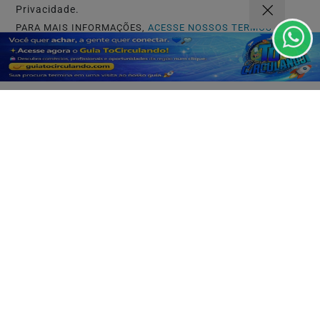
Privacidade.
PARA MAIS INFORMAÇÕES,
ACESSE NOSSOS TERMOS
CLICANDO AQUI
PROSSEGUIR
Não possui uma conta?
Você pode ler matérias exclusivas, anunciar
classificados e muito mais!
CRIAR MINHA CONTA