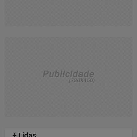
/
+ Lidas
/