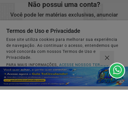
Não possui uma conta?
Você pode ler matérias exclusivas, anunciar
classificados e muito mais!
Termos de Uso e Privacidade
Esse site utiliza cookies para melhorar sua experiência
CRIAR MINHA CONTA
de navegação. Ao continuar o acesso, entendemos que
você concorda com nossos Termos de Uso e
Privacidade.
PARA MAIS INFORMAÇÕES,
ACESSE NOSSOS TERMOS
CLICANDO AQUI
PROSSEGUIR
INÍCIO
|
SOBRE
|
PAINEL DO LEITOR
|