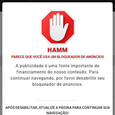
Entrar
HAMM
PARECE QUE VOCÊ USA UM BLOQUEADOR DE ANÚNCIOS
MENU
APROVAÇÃO DE PROJETOS PARA PROTEÇÃO ÀS MULHERES
EBC E
A publicidade é uma fonte importante de
EM ALTA
financiamento do nosso conteúdo. Para
continuar navegando, por favor desabilite seu
bloqueador de anúncios.
TOLEDO
APÓS DESABILITAR, ATUALIZE A PÁGINA PARA CONTINUAR SUA
Embaixada Solidária: Feita a Mão e
NAVEGAÇÃO!