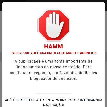
Entrar
HAMM
PARECE QUE VOCÊ USA UM BLOQUEADOR DE ANÚNCIOS
MENU
A APROVAÇÃO DE PROJETOS PARA PROTEÇÃO ÀS MULHERES
EB
A publicidade é uma fonte importante de
EM ALTA
financiamento do nosso conteúdo. Para
continuar navegando, por favor desabilite seu
bloqueador de anúncios.
TOLEDO
APÓS DESABILITAR, ATUALIZE A PÁGINA PARA CONTINUAR SUA
Executivo prestigia evento
NAVEGAÇÃO!