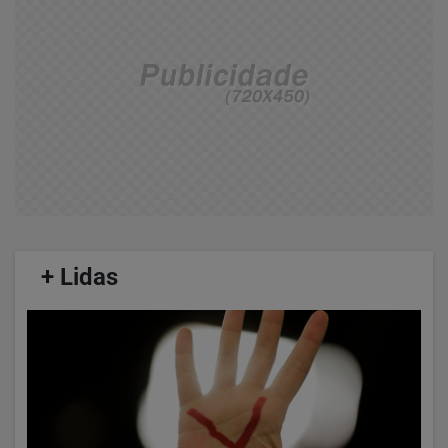
/
+ Lidas
/