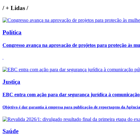
/
+ Lidas
/
Política
Congresso avança na aprovação de projetos para proteção às mu
Justiça
EBC entra com ação para dar segurança jurídica à comunicação
Objetivo é dar garantia à empresa para publicação de reportagens da Agência 
Saúde