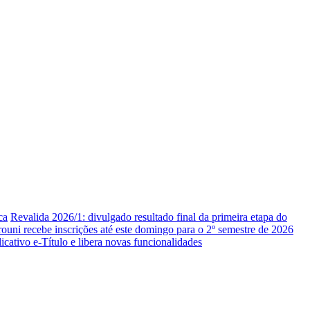
ca
Revalida 2026/1: divulgado resultado final da primeira etapa do
rouni recebe inscrições até este domingo para o 2º semestre de 2026
icativo e-Título e libera novas funcionalidades