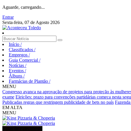
Aguarde, carregando...
Entrar
Sexta-feira, 07 de Agosto 2026
Início
/
Classificados
/
Empregos
/
Guia Comercial
/
Notícias
/
Eventos
/
Álbuns
/
Farmácias de Plantão
/
MENU
Congresso avança na aprovação de projetos para proteção às mulhere
exame
Eleições: prazo para convenções partidárias começa nesta segu
Publicadas regras que restringem publicidade de bets no país
Fazenda v
EM ALTA
MENU
Notas de Falecimento