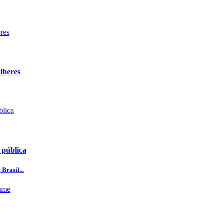
lheres
 pública
Brasil...