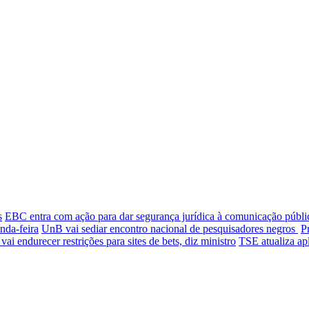
s
EBC entra com ação para dar segurança jurídica à comunicação públi
nda-feira
UnB vai sediar encontro nacional de pesquisadores negros
P
ai endurecer restrições para sites de bets, diz ministro
TSE atualiza apl