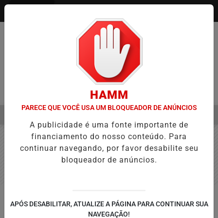
Entrar
HAMM
PARECE QUE VOCÊ USA UM BLOQUEADOR DE ANÚNCIOS
MENU
A APROVAÇÃO DE PROJETOS PARA PROTEÇÃO ÀS MULHERES
EB
A publicidade é uma fonte importante de
EM ALTA
financiamento do nosso conteúdo. Para
continuar navegando, por favor desabilite seu
bloqueador de anúncios.
EDUCAÇÃO
APÓS DESABILITAR, ATUALIZE A PÁGINA PARA CONTINUAR SUA
Férias escolares de 2027 terão
NAVEGAÇÃO!