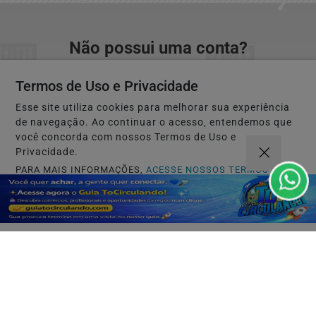
Não possui uma conta?
Você pode ler matérias exclusivas, anunciar
Termos de Uso e Privacidade
classificados e muito mais!
Esse site utiliza cookies para melhorar sua experiência
de navegação. Ao continuar o acesso, entendemos que
CRIAR MINHA CONTA
você concorda com nossos Termos de Uso e
Privacidade.
PARA MAIS INFORMAÇÕES,
ACESSE NOSSOS TERMOS
CLICANDO AQUI
PROSSEGUIR