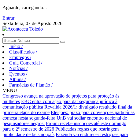
Aguarde, carregando...
Entrar
Sexta-feira, 07 de Agosto 2026
Início
/
Classificados
/
Empregos
/
Guia Comercial
/
Notícias
/
Eventos
/
Álbuns
/
Farmácias de Plantão
/
MENU
Congresso avança na aprovação de projetos para proteção às
mulheres
EBC entra com ação para dar segurança jurídica à
comunicação pública
Revalida 2026/1: divulgado resultado final da
primeira etapa do exame
Eleições: prazo para convenções partidárias
começa nesta segunda-feira
UnB vai sediar encontro nacional de
pesquisadores negros
Prouni recebe inscrições até este domingo
para o 2º semestre de 2026
Publicadas regras que restringem
publicidade de bets no país
Fazenda vai endurecer restrições para