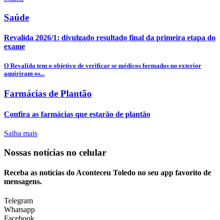
Saúde
Revalida 2026/1: divulgado resultado final da primeira etapa do
exame
O Revalida tem o objetivo de verificar se médicos formados no exterior
aquiriram os...
Farmácias de Plantão
Confira as farmácias que estarão de plantão
Saiba mais
Nossas notícias
no celular
Receba as notícias do Aconteceu Toledo no seu app favorito de
mensagens.
Telegram
Whatsapp
Facebook