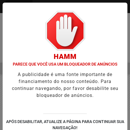
Entrar
HAMM
PARECE QUE VOCÊ USA UM BLOQUEADOR DE ANÚNCIOS
MENU
A APROVAÇÃO DE PROJETOS PARA PROTEÇÃO ÀS MULHERES
EBC
A publicidade é uma fonte importante de
EM ALTA
financiamento do nosso conteúdo. Para
continuar navegando, por favor desabilite seu
bloqueador de anúncios.
ECONOMIA
APÓS DESABILITAR, ATUALIZE A PÁGINA PARA CONTINUAR SUA
Gastos de turistas estrangeiros no
NAVEGAÇÃO!