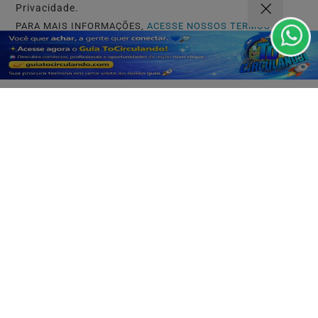
Privacidade.
PARA MAIS INFORMAÇÕES,
ACESSE NOSSOS TERMOS
CLICANDO AQUI
PROSSEGUIR
Não possui uma conta?
Você pode ler matérias exclusivas, anunciar
classificados e muito mais!
CRIAR MINHA CONTA