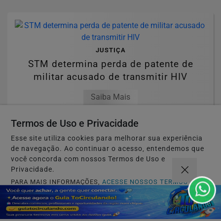
JUSTIÇA
STM determina perda de patente de
militar acusado de transmitir HIV
Saiba Mais
Termos de Uso e Privacidade
Esse site utiliza cookies para melhorar sua experiência
de navegação. Ao continuar o acesso, entendemos que
você concorda com nossos Termos de Uso e
EDUCAÇÃO
Privacidade.
Candidatos do Encceja 2026 podem
PARA MAIS INFORMAÇÕES,
ACESSE NOSSOS TERMOS
CLICANDO AQUI
consultar o cartão de inscrição
PROSSEGUIR
Saiba Mais