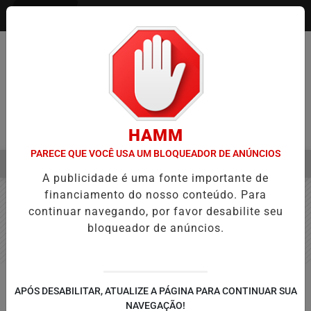
Entrar
HAMM
PARECE QUE VOCÊ USA UM BLOQUEADOR DE ANÚNCIOS
MENU
A APROVAÇÃO DE PROJETOS PARA PROTEÇÃO ÀS MULHERES
EB
A publicidade é uma fonte importante de
EM ALTA
financiamento do nosso conteúdo. Para
continuar navegando, por favor desabilite seu
bloqueador de anúncios.
ECONOMIA
APÓS DESABILITAR, ATUALIZE A PÁGINA PARA CONTINUAR SUA
Governo estuda devolução de
NAVEGAÇÃO!