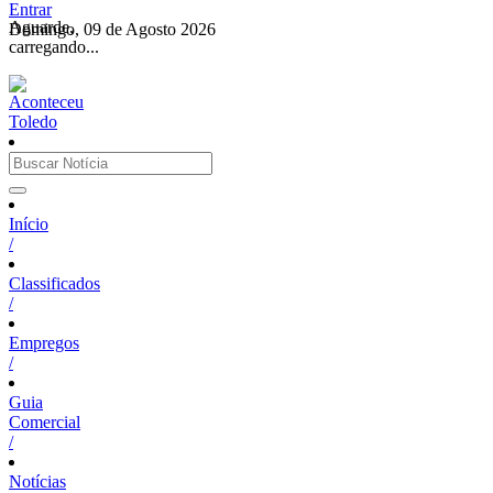
Entrar
Aguarde,
Domingo, 09 de Agosto 2026
carregando...
Início
/
Classificados
/
Empregos
/
Guia
Comercial
/
Notícias