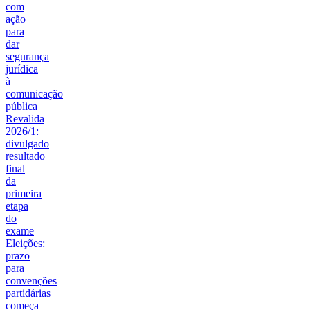
com
ação
para
dar
segurança
jurídica
à
comunicação
pública
Revalida
2026/1:
divulgado
resultado
final
da
primeira
etapa
do
exame
Eleições:
prazo
para
convenções
partidárias
começa