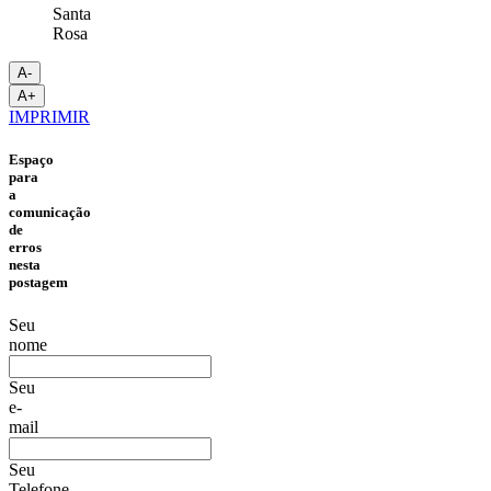
Santa
Rosa
A-
A+
IMPRIMIR
Espaço
para
a
comunicação
de
erros
nesta
postagem
Seu
nome
Seu
e-
mail
Seu
Telefone