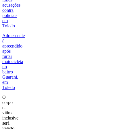
acusações
contra
policiais
em
Toledo
Adolescente
é
apreendido
após
furtar
motocicleta
no
bairro
Guarani,
em
Toledo
O
corpo
da
vítima
inclusive
será
velado