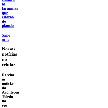
as
farmácias
que
estarão
de
plantão
Saiba
mais
Nossas
notícias
no
celular
Receba
as
notícias
do
Aconteceu
Toledo
no
seu