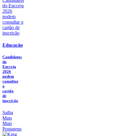
Educação
Candidatos
do
Encceja
2026
podem
consultar
o
cartão
de
inscrição
Saiba
Mais
Mais
Postagens