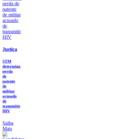
Justiça
STM
determina
perda
de
patente
de
militar
acusado
de
transmitir
HIV
Saiba
Mais