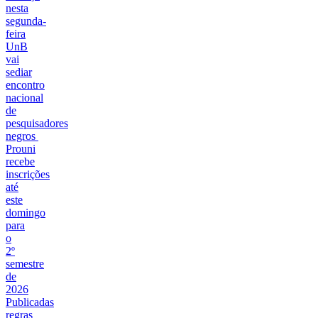
nesta
segunda-
feira
UnB
vai
sediar
encontro
nacional
de
pesquisadores
negros
Prouni
recebe
inscrições
até
este
domingo
para
o
2º
semestre
de
2026
Publicadas
regras