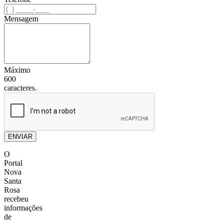
Mensagem
Máximo
600
caracteres.
ENVIAR
O
Portal
Nova
Santa
Rosa
recebeu
informações
de