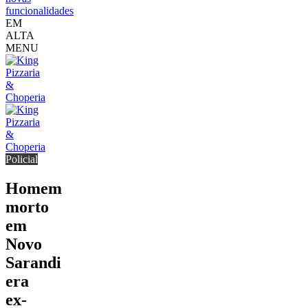
funcionalidades
EM
ALTA
MENU
Policial
Homem
morto
em
Novo
Sarandi
era
ex-