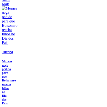
Mais
Justiça
Moraes
nega
pedido
para
que
Bolsonaro
receba
filhos
no
Dia
dos
Pais