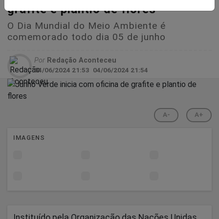
grafite e plantio de flores
O Dia Mundial do Meio Ambiente é
comemorado todo dia 05 de junho
Por
Redação Aconteceu
04/06/2024 21:53
04/06/2024 21:54
A-
A+
IMAGENS
Instituído pela Organização das Nações Unidas