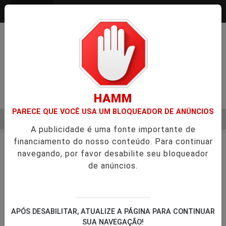
Entrar
HAMM
PARECE QUE VOCÊ USA UM BLOQUEADOR DE ANÚNCIOS
MENU
 NA APROVAÇÃO DE PROJETOS PARA PROTEÇÃO ÀS MULHERE
A publicidade é uma fonte importante de
EM ALTA
financiamento do nosso conteúdo. Para continuar
navegando, por favor desabilite seu bloqueador
de anúncios.
TOLEDO
APÓS DESABILITAR, ATUALIZE A PÁGINA PARA CONTINUAR
Junho Verde inicia com oficina de
SUA NAVEGAÇÃO!