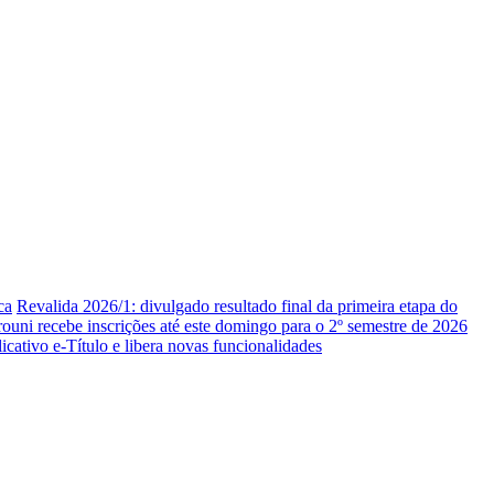
ca
Revalida 2026/1: divulgado resultado final da primeira etapa do
rouni recebe inscrições até este domingo para o 2º semestre de 2026
icativo e-Título e libera novas funcionalidades