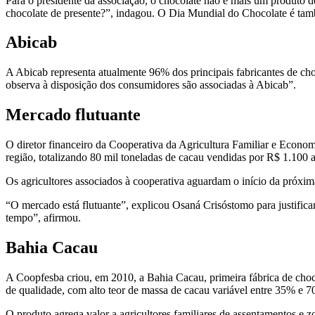
Para o presidente da associação, o chocolate não é mais um produto d
chocolate de presente?”, indagou. O Dia Mundial do Chocolate é tamb
Abicab
A Abicab representa atualmente 96% dos principais fabricantes de ch
observa à disposição dos consumidores são associadas à Abicab”.
Mercado flutuante
O diretor financeiro da Cooperativa da Agricultura Familiar e Econo
região, totalizando 80 mil toneladas de cacau vendidas por R$ 1.100 a
Os agricultores associados à cooperativa aguardam o início da próxim
“O mercado está flutuante”, explicou Osaná Crisóstomo para justifica
tempo”, afirmou.
Bahia Cacau
A Coopfesba criou, em 2010, a Bahia Cacau, primeira fábrica de choco
de qualidade, com alto teor de massa de cacau variável entre 35% e 
O produto agrega valor a agricultores familiares de assentamentos e 