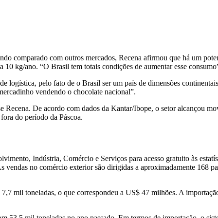
Quando comparado com outros mercados, Recena afirmou que há um poten
a 10 kg/ano. “O Brasil tem totais condições de aumentar esse consumo
e logística, pelo fato de o Brasil ser um país de dimensões continentais
mercadinho vendendo o chocolate nacional”.
isse Recena. De acordo com dados da Kantar/Ibope, o setor alcançou m
fora do período da Páscoa.
mento, Indústria, Comércio e Serviços para acesso gratuito às estatíst
 vendas no comércio exterior são dirigidas a aproximadamente 168 país
giu 7,7 mil toneladas, o que correspondeu a US$ 47 milhões. A importa
com 53,5 mil toneladas no ano passado. Em termos de importação, o sis