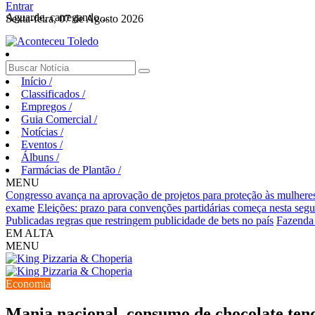
Entrar
Aguarde, carregando...
Sexta-feira, 07 de Agosto 2026
Início
/
Classificados
/
Empregos
/
Guia Comercial
/
Notícias
/
Eventos
/
Álbuns
/
Farmácias de Plantão
/
MENU
Congresso avança na aprovação de projetos para proteção às mulhere
exame
Eleições: prazo para convenções partidárias começa nesta segu
Publicadas regras que restringem publicidade de bets no país
Fazenda v
EM ALTA
MENU
Economia
Mania nacional, consumo de chocolate tend