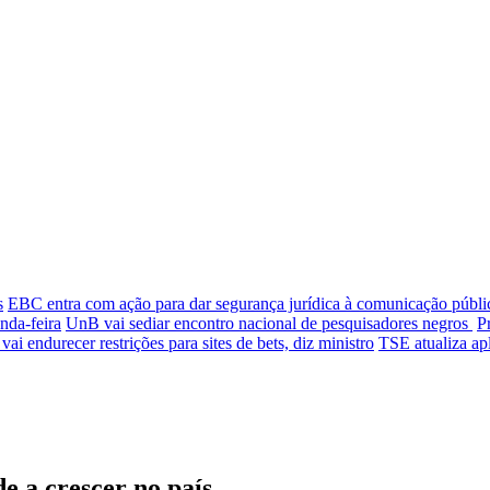
s
EBC entra com ação para dar segurança jurídica à comunicação públi
nda-feira
UnB vai sediar encontro nacional de pesquisadores negros
P
ai endurecer restrições para sites de bets, diz ministro
TSE atualiza apl
e a crescer no país