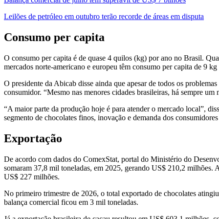
Leilões de petróleo em outubro terão recorde de áreas em disputa
Consumo per capita
O consumo per capita é de quase 4 quilos (kg) por ano no Brasil. 
mercados norte-americano e europeu têm consumo per capita de 9 kg 
O presidente da Abicab disse ainda que apesar de todos os problemas d
consumidor. “Mesmo nas menores cidades brasileiras, há sempre um 
“A maior parte da produção hoje é para atender o mercado local”, d
segmento de chocolates finos, inovação e demanda dos consumidores 
Exportação
De acordo com dados do ComexStat, portal do Ministério do Desenvolvi
somaram 37,8 mil toneladas, em 2025, gerando US$ 210,2 milhões. As
US$ 227 milhões.
No primeiro trimestre de 2026, o total exportado de chocolates atin
balança comercial ficou em 3 mil toneladas.
Já a exportação brasileira de cacau resultou em US$ 603,1 milhões, 