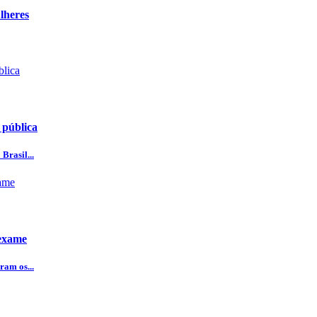
lheres
 pública
Brasil...
 exame
ram os...