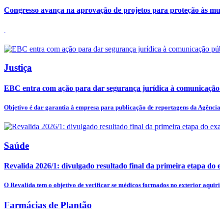
Congresso avança na aprovação de projetos para proteção às mu
Justiça
EBC entra com ação para dar segurança jurídica à comunicação
Objetivo é dar garantia à empresa para publicação de reportagens da Agência 
Saúde
Revalida 2026/1: divulgado resultado final da primeira etapa do
O Revalida tem o objetivo de verificar se médicos formados no exterior aquiri
Farmácias de Plantão