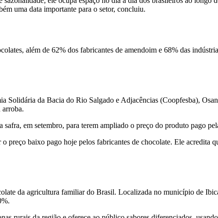
e sazonalidade; ele ocupa espaço no dia a dia dos brasileiros ao longo
ém uma data importante para o setor, concluiu.
ocolates, além de 62% dos fabricantes de amendoim e 68% das indústri
mia Solidária da Bacia do Rio Salgado e Adjacências (Coopfesba), Osa
 arroba.
a safra, em setembro, para terem ampliado o preço do produto pago pela
r o preço baixo pago hoje pelos fabricantes de chocolate. Ele acredit
late da agricultura familiar do Brasil. Localizada no município de Ibi
70%.
zonas rurais da região e oferece ao público sabores diferenciados, usan