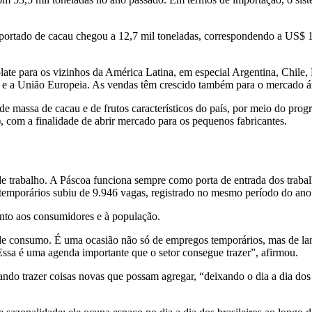
xportado de cacau chegou a 12,7 mil toneladas, correspondendo a US$ 
ate para os vizinhos da América Latina, em especial Argentina, Chile
l e a União Europeia. As vendas têm crescido também para o mercado á
de massa de cacau e de frutos característicos do país, por meio do pr
 com a finalidade de abrir mercado para os pequenos fabricantes.
de trabalho. A Páscoa funciona sempre como porta de entrada dos traba
emporários subiu de 9.946 vagas, registrado no mesmo período do ano 
unto aos consumidores e à população.
de consumo. É uma ocasião não só de empregos temporários, mas de lan
ssa é uma agenda importante que o setor consegue trazer”, afirmou.
ando trazer coisas novas que possam agregar, “deixando o dia a dia dos