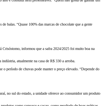
 do ano e constitui item presenteável. “Quem não gosta de ganhar um
as de balas. “Quase 100% das marcas de chocolate que a gente
ná Crisóstomo, informou que a safra 2024/2025 foi muito boa na
 indústria, atualmente na casa de R$ 330 a arroba.
a que o período de chuvas pode manter o preço elevado. “Depende do
caraí, no sul do estado, a unidade oferece ao consumidor um produto
do produtos como cupuaçu e cacau, como resultado de boas práticas