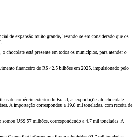
cial de expansão muito grande, levando-se em considerado que os
”.
, o chocolate está presente em todos os municípios, para atender o
ovimento financeiro de R$ 42,5 bilhões em 2025, impulsionado pelo
icas de comércio exterior do Brasil, as exportações de chocolate
es. A importação correspondeu a 19,8 mil toneladas, com receita de
ção somou US$ 57 milhões, correspondendo a 4,7 mil toneladas. A
tema CamexStat informa que foram adquiridas 93,7 mil toneladas,