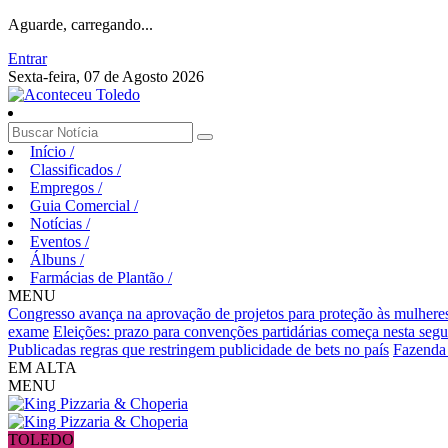
Aguarde, carregando...
Entrar
Sexta-feira, 07 de Agosto 2026
Início
/
Classificados
/
Empregos
/
Guia Comercial
/
Notícias
/
Eventos
/
Álbuns
/
Farmácias de Plantão
/
MENU
Congresso avança na aprovação de projetos para proteção às mulhere
exame
Eleições: prazo para convenções partidárias começa nesta segu
Publicadas regras que restringem publicidade de bets no país
Fazenda v
EM ALTA
MENU
TOLEDO