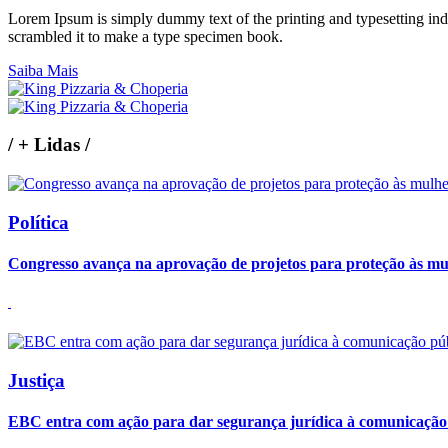
Lorem Ipsum is simply dummy text of the printing and typesetting in
scrambled it to make a type specimen book.
Saiba Mais
/
+ Lidas
/
Política
Congresso avança na aprovação de projetos para proteção às mu
Justiça
EBC entra com ação para dar segurança jurídica à comunicação