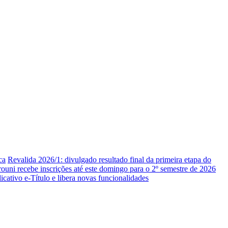
ca
Revalida 2026/1: divulgado resultado final da primeira etapa do
rouni recebe inscrições até este domingo para o 2º semestre de 2026
icativo e-Título e libera novas funcionalidades