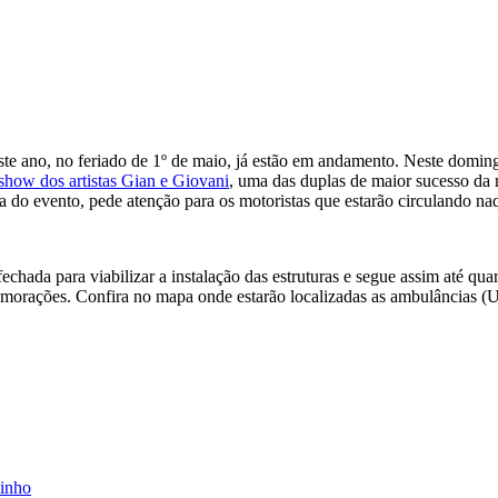
te ano, no feriado de 1º de maio, já estão em andamento. Neste doming
show dos artistas Gian e Giovani
, uma das duplas de maior sucesso da 
o evento, pede atenção para os motoristas que estarão circulando na
chada para viabilizar a instalação das estruturas e segue assim até quar
omemorações. Confira no mapa onde estarão localizadas as ambulâncias 
dinho