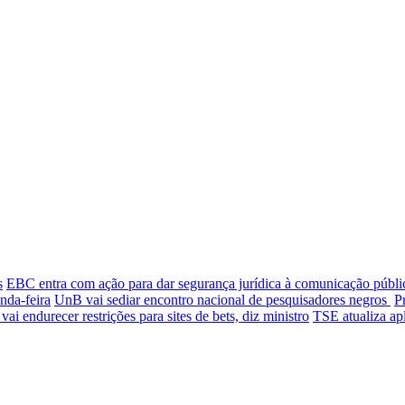
s
EBC entra com ação para dar segurança jurídica à comunicação públi
nda-feira
UnB vai sediar encontro nacional de pesquisadores negros
P
ai endurecer restrições para sites de bets, diz ministro
TSE atualiza apl