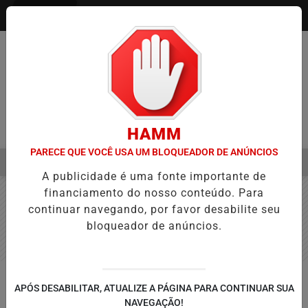
Entrar
HAMM
PARECE QUE VOCÊ USA UM BLOQUEADOR DE ANÚNCIOS
MENU
NA APROVAÇÃO DE PROJETOS PARA PROTEÇÃO ÀS MULHERES
EB
A publicidade é uma fonte importante de
EM ALTA
financiamento do nosso conteúdo. Para
continuar navegando, por favor desabilite seu
bloqueador de anúncios.
JUSTIÇA
APÓS DESABILITAR, ATUALIZE A PÁGINA PARA CONTINUAR SUA
Moraes dá 24 horas para
NAVEGAÇÃO!