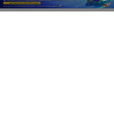
PROSSEGUIR
Não possui uma conta?
Você pode ler matérias exclusivas, anunciar
classificados e muito mais!
CRIAR MINHA CONTA