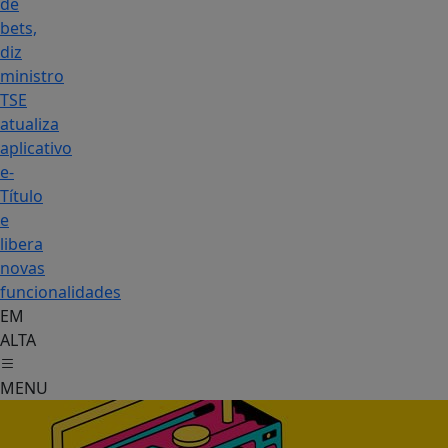
de
bets,
diz
ministro
TSE
atualiza
aplicativo
e-
Título
e
libera
novas
funcionalidades
EM
ALTA
MENU