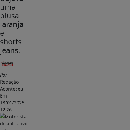
uma
blusa
laranja
e
shorts
jeans.
Por
Redação
Aconteceu
Em
13/01/2025
12:26