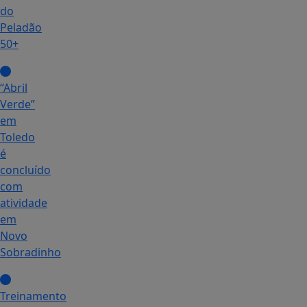
do
Peladão
50+
“Abril
Verde”
em
Toledo
é
concluído
com
atividade
em
Novo
Sobradinho
Treinamento