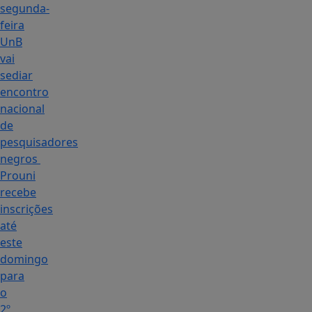
segunda-
feira
UnB
vai
sediar
encontro
nacional
de
pesquisadores
negros
Prouni
recebe
inscrições
até
este
domingo
para
o
2º