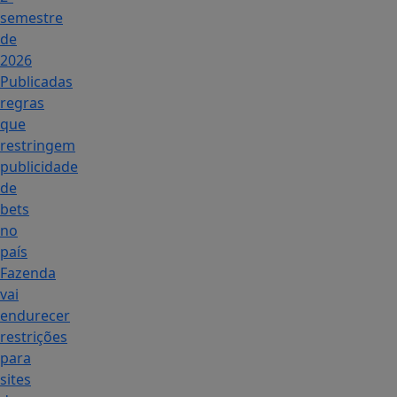
semestre
de
2026
Publicadas
regras
que
restringem
publicidade
de
bets
no
país
Fazenda
vai
endurecer
restrições
para
sites