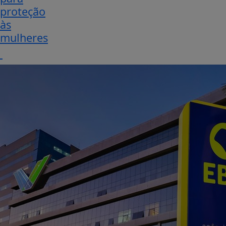
proteção
às
mulheres