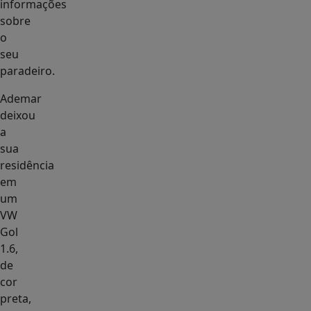
informações
sobre
o
seu
paradeiro.
Ademar
deixou
a
sua
residência
em
um
VW
Gol
1.6,
de
cor
preta,