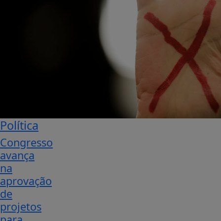
Política
Congresso
avança
na
aprovação
de
projetos
para