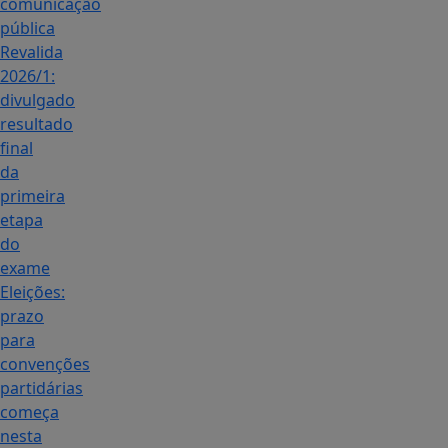
comunicação
pública
Revalida
2026/1:
divulgado
resultado
final
da
primeira
etapa
do
exame
Eleições:
prazo
para
convenções
partidárias
começa
nesta