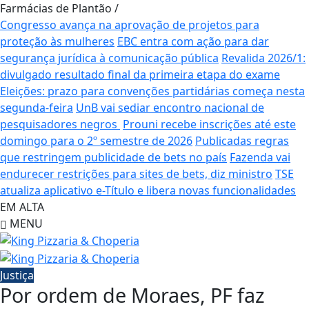
Farmácias de Plantão
/
Congresso avança na aprovação de projetos para
proteção às mulheres
EBC entra com ação para dar
segurança jurídica à comunicação pública
Revalida 2026/1:
divulgado resultado final da primeira etapa do exame
Eleições: prazo para convenções partidárias começa nesta
segunda-feira
UnB vai sediar encontro nacional de
pesquisadores negros
Prouni recebe inscrições até este
domingo para o 2º semestre de 2026
Publicadas regras
que restringem publicidade de bets no país
Fazenda vai
endurecer restrições para sites de bets, diz ministro
TSE
atualiza aplicativo e-Título e libera novas funcionalidades
EM ALTA
MENU
Justiça
Por ordem de Moraes, PF faz