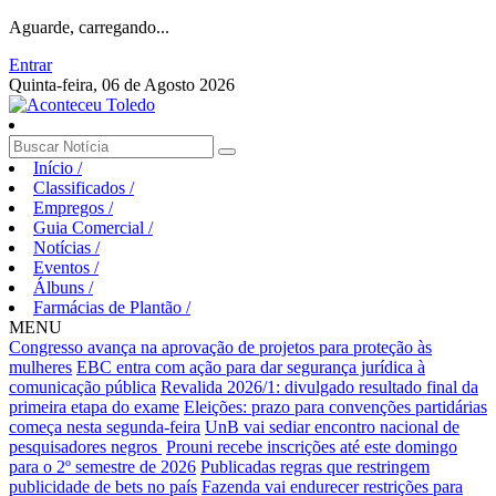
Aguarde, carregando...
Entrar
Quinta-feira, 06 de Agosto 2026
Início
/
Classificados
/
Empregos
/
Guia Comercial
/
Notícias
/
Eventos
/
Álbuns
/
Farmácias de Plantão
/
MENU
Congresso avança na aprovação de projetos para proteção às
mulheres
EBC entra com ação para dar segurança jurídica à
comunicação pública
Revalida 2026/1: divulgado resultado final da
primeira etapa do exame
Eleições: prazo para convenções partidárias
começa nesta segunda-feira
UnB vai sediar encontro nacional de
pesquisadores negros
Prouni recebe inscrições até este domingo
para o 2º semestre de 2026
Publicadas regras que restringem
publicidade de bets no país
Fazenda vai endurecer restrições para