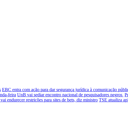
s
EBC entra com ação para dar segurança jurídica à comunicação públi
nda-feira
UnB vai sediar encontro nacional de pesquisadores negros
P
ai endurecer restrições para sites de bets, diz ministro
TSE atualiza apl