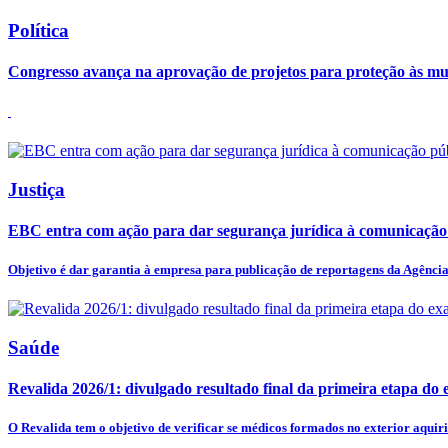
Política
Congresso avança na aprovação de projetos para proteção às mu
Justiça
EBC entra com ação para dar segurança jurídica à comunicação
Objetivo é dar garantia à empresa para publicação de reportagens da Agência 
Saúde
Revalida 2026/1: divulgado resultado final da primeira etapa do
O Revalida tem o objetivo de verificar se médicos formados no exterior aquiri