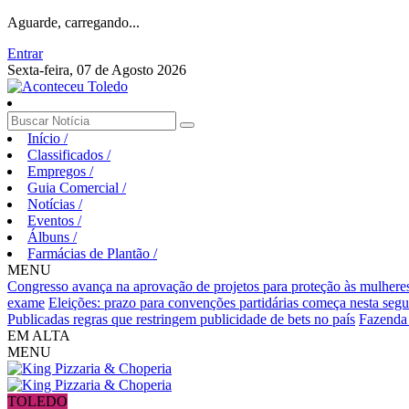
Aguarde, carregando...
Entrar
Sexta-feira, 07 de Agosto 2026
Início
/
Classificados
/
Empregos
/
Guia Comercial
/
Notícias
/
Eventos
/
Álbuns
/
Farmácias de Plantão
/
MENU
Congresso avança na aprovação de projetos para proteção às mulhere
exame
Eleições: prazo para convenções partidárias começa nesta segu
Publicadas regras que restringem publicidade de bets no país
Fazenda v
EM ALTA
MENU
TOLEDO