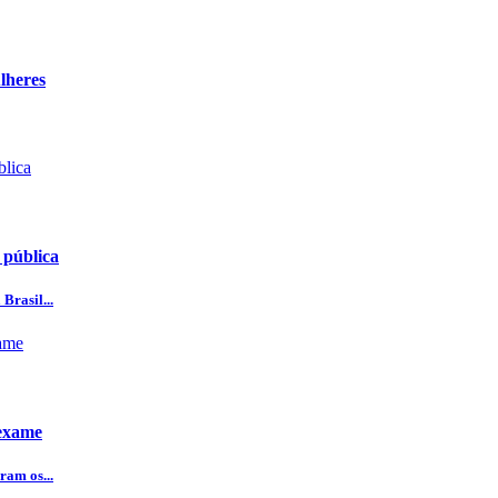
lheres
 pública
Brasil...
 exame
ram os...