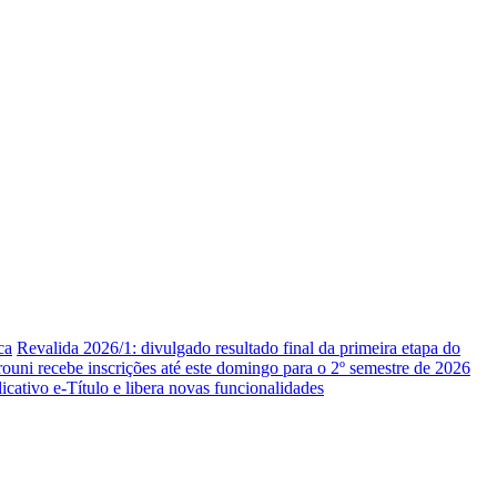
ca
Revalida 2026/1: divulgado resultado final da primeira etapa do
rouni recebe inscrições até este domingo para o 2º semestre de 2026
icativo e-Título e libera novas funcionalidades