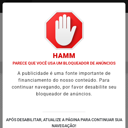
Entrar
HAMM
PARECE QUE VOCÊ USA UM BLOQUEADOR DE ANÚNCIOS
MENU
APROVAÇÃO DE PROJETOS PARA PROTEÇÃO ÀS MULHERES
EBC 
A publicidade é uma fonte importante de
EM ALTA
financiamento do nosso conteúdo. Para
continuar navegando, por favor desabilite seu
bloqueador de anúncios.
EDUCAÇÃO
APÓS DESABILITAR, ATUALIZE A PÁGINA PARA CONTINUAR SUA
Prouni 2026: inscrição gratuita
NAVEGAÇÃO!