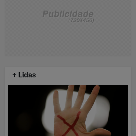
/
+ Lidas
/