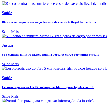
Saúde
Rio concentra quase um terço de casos de exercício ilegal da medicina
Saiba Mais
Justiça
STJ condena ministro Marco Buzzi a perda de cargo por crimes sexuais
Saiba Mais
Saúde
Lei prorroga uso do FGTS em hospitais filantrópicos ligados ao SUS
Saiba Mais