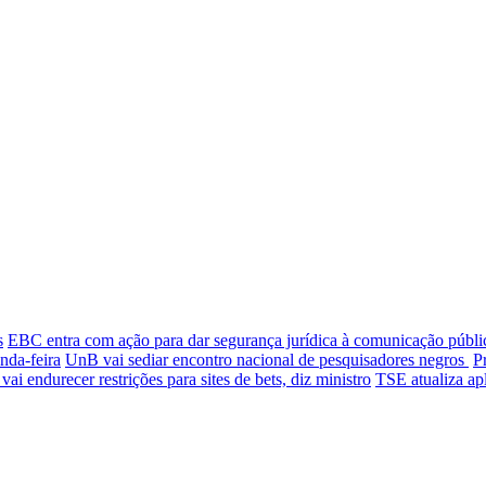
s
EBC entra com ação para dar segurança jurídica à comunicação públi
nda-feira
UnB vai sediar encontro nacional de pesquisadores negros
P
ai endurecer restrições para sites de bets, diz ministro
TSE atualiza apl