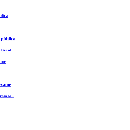
 pública
Brasil...
 exame
ram os...