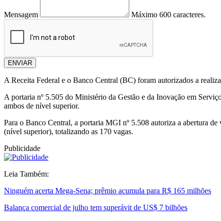
Mensagem
Máximo 600 caracteres.
ENVIAR
A Receita Federal e o Banco Central (BC) foram autorizados a realizar
A portaria nº 5.505 do Ministério da Gestão e da Inovação em Serviços
ambos de nível superior.
Para o Banco Central, a portaria MGI nº 5.508 autoriza a abertura de v
(nível superior), totalizando as 170 vagas.
Publicidade
Leia Também:
Ninguém acerta Mega-Sena; prêmio acumula para R$ 165 milhões
Balança comercial de julho tem superávit de US$ 7 bilhões