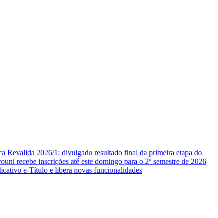
ca
Revalida 2026/1: divulgado resultado final da primeira etapa do
rouni recebe inscrições até este domingo para o 2º semestre de 2026
icativo e-Título e libera novas funcionalidades