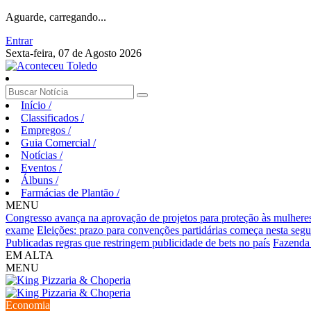
Aguarde, carregando...
Entrar
Sexta-feira, 07 de Agosto 2026
Início
/
Classificados
/
Empregos
/
Guia Comercial
/
Notícias
/
Eventos
/
Álbuns
/
Farmácias de Plantão
/
MENU
Congresso avança na aprovação de projetos para proteção às mulhere
exame
Eleições: prazo para convenções partidárias começa nesta segu
Publicadas regras que restringem publicidade de bets no país
Fazenda v
EM ALTA
MENU
Economia