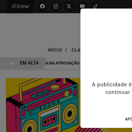
Entrar
/
/
INÍCIO
CLASSIFICADOS
EMPR
EM ALTA
ONGRESSO AVANÇA NA APROVAÇÃO DE PROJETOS PARA PROTEÇÃO 
A publicidade 
continuar
APÓ