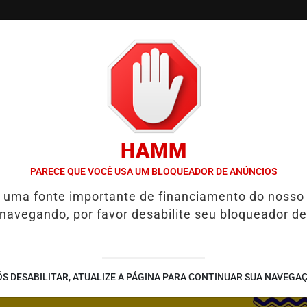
/
/
/
/
EGOS
GUIA COMERCIAL
NOTÍCIAS
EVENTOS
HAMM
ÀS MULHERES
EBC ENTRA COM AÇÃO PARA DAR SEGURANÇA JURÍ
PARECE QUE VOCÊ USA UM BLOQUEADOR DE ANÚNCIOS
é uma fonte importante de financiamento do nosso
 navegando, por favor desabilite seu bloqueador de
S DESABILITAR, ATUALIZE A PÁGINA PARA CONTINUAR SUA NAVEGA