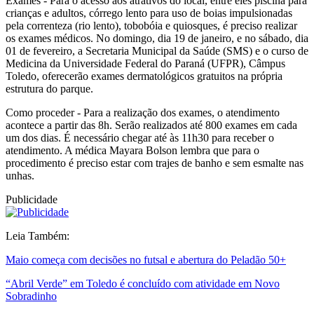
Exames -
Para o acesso aos atrativos do local, entre eles piscina para
crianças e adultos, córrego lento para uso de boias impulsionadas
pela correnteza (rio lento), tobobóia e quiosques, é preciso realizar
os exames médicos. No domingo, dia 19 de janeiro, e no sábado, dia
01 de fevereiro, a Secretaria Municipal da Saúde (SMS) e o curso de
Medicina da Universidade Federal do Paraná (UFPR), Câmpus
Toledo, oferecerão exames dermatológicos gratuitos na própria
estrutura do parque.
Como proceder -
Para a realização dos exames, o atendimento
acontece a partir das 8h. Serão realizados até 800 exames em cada
um dos dias. É necessário chegar até às 11h30 para receber o
atendimento. A médica Mayara Bolson lembra que para o
procedimento é preciso estar com trajes de banho e sem esmalte nas
unhas.
Publicidade
Leia Também:
Maio começa com decisões no futsal e abertura do Peladão 50+
“Abril Verde” em Toledo é concluído com atividade em Novo
Sobradinho