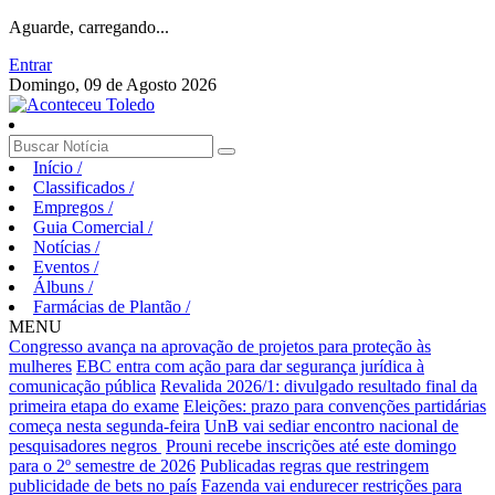
Aguarde, carregando...
Entrar
Domingo, 09 de Agosto 2026
Início
/
Classificados
/
Empregos
/
Guia Comercial
/
Notícias
/
Eventos
/
Álbuns
/
Farmácias de Plantão
/
MENU
Congresso avança na aprovação de projetos para proteção às
mulheres
EBC entra com ação para dar segurança jurídica à
comunicação pública
Revalida 2026/1: divulgado resultado final da
primeira etapa do exame
Eleições: prazo para convenções partidárias
começa nesta segunda-feira
UnB vai sediar encontro nacional de
pesquisadores negros
Prouni recebe inscrições até este domingo
para o 2º semestre de 2026
Publicadas regras que restringem
publicidade de bets no país
Fazenda vai endurecer restrições para