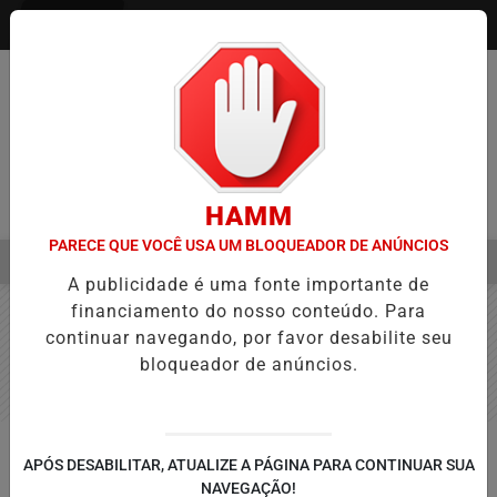
Entrar
HAMM
PARECE QUE VOCÊ USA UM BLOQUEADOR DE ANÚNCIOS
MENU
NA APROVAÇÃO DE PROJETOS PARA PROTEÇÃO ÀS MULHERES
EB
A publicidade é uma fonte importante de
EM ALTA
financiamento do nosso conteúdo. Para
continuar navegando, por favor desabilite seu
bloqueador de anúncios.
TOLEDO
APÓS DESABILITAR, ATUALIZE A PÁGINA PARA CONTINUAR SUA
Secretaria de Esportes e Lazer
NAVEGAÇÃO!