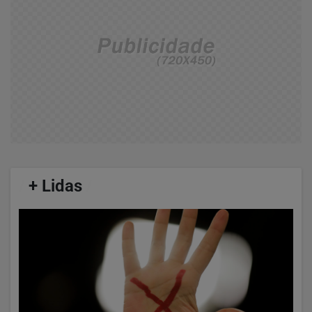
/
+ Lidas
/