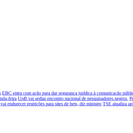
s
EBC entra com ação para dar segurança jurídica à comunicação públi
nda-feira
UnB vai sediar encontro nacional de pesquisadores negros
P
ai endurecer restrições para sites de bets, diz ministro
TSE atualiza apl