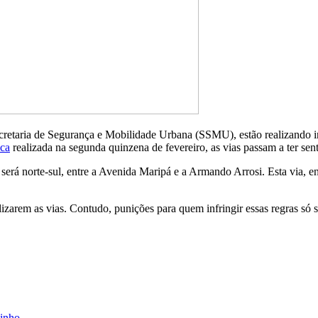
retaria de Segurança e Mobilidade Urbana (SSMU), estão realizando int
ica
realizada na segunda quinzena de fevereiro, as vias passam a ter se
erá norte-sul, entre a Avenida Maripá e a Armando Arrosi. Esta via, en
lizarem as vias. Contudo, punições para quem infringir essas regras só s
dinho