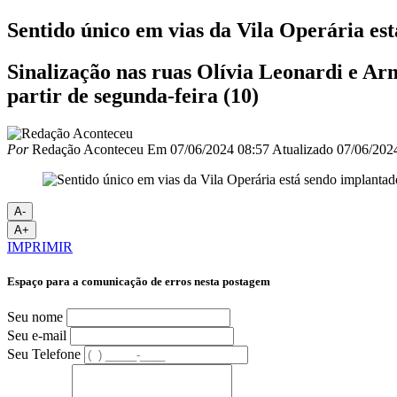
Sentido único em vias da Vila Operária es
Sinalização nas ruas Olívia Leonardi e Ar
partir de segunda-feira (10)
Por
Redação Aconteceu
Em
07/06/2024 08:57
Atualizado
07/06/202
A-
A+
IMPRIMIR
Espaço para a comunicação de erros nesta postagem
Seu nome
Seu e-mail
Seu Telefone