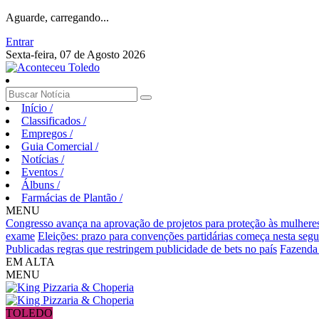
Aguarde, carregando...
Entrar
Sexta-feira, 07 de Agosto 2026
Início
/
Classificados
/
Empregos
/
Guia Comercial
/
Notícias
/
Eventos
/
Álbuns
/
Farmácias de Plantão
/
MENU
Congresso avança na aprovação de projetos para proteção às mulhere
exame
Eleições: prazo para convenções partidárias começa nesta segu
Publicadas regras que restringem publicidade de bets no país
Fazenda v
EM ALTA
MENU
TOLEDO