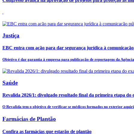
Congresso avança na aprovação de projetos para proteção às mu
Justiça
EBC entra com ação para dar segurança jurídica à comunicação
Objetivo é dar garantia à empresa para publicação de reportagens da Agência 
Saúde
Revalida 2026/1: divulgado resultado final da primeira etapa do
O Revalida tem o objetivo de verificar se médicos formados no exterior aquiri
Farmácias de Plantão
Confira as farmácias que estarão de plantão