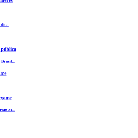
lheres
 pública
Brasil...
 exame
ram os...