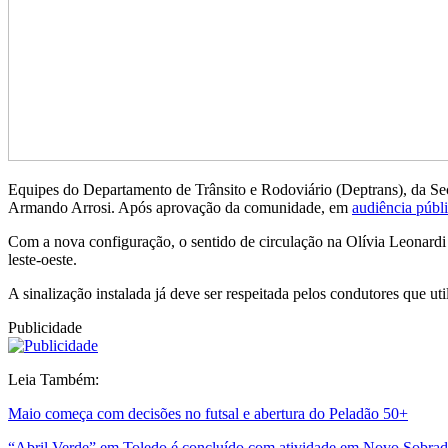
Equipes do Departamento de Trânsito e Rodoviário (Deptrans), da Sec
Armando Arrosi. Após aprovação da comunidade, em
audiência públ
Com a nova configuração, o sentido de circulação na Olívia Leonardi s
leste-oeste.
A sinalização instalada já deve ser respeitada pelos condutores que uti
Publicidade
Leia Também:
Maio começa com decisões no futsal e abertura do Peladão 50+
“Abril Verde” em Toledo é concluído com atividade em Novo Sobra