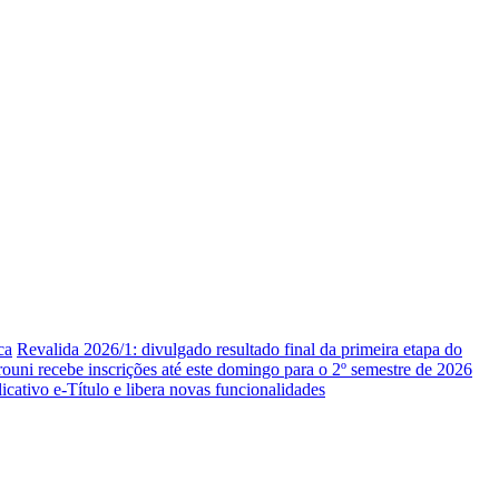
ca
Revalida 2026/1: divulgado resultado final da primeira etapa do
rouni recebe inscrições até este domingo para o 2º semestre de 2026
icativo e-Título e libera novas funcionalidades