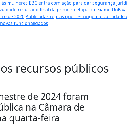
o às mulheres
EBC entra com ação para dar segurança juríd
ivulgado resultado final da primeira etapa do exame
UnB va
tre de 2026
Publicadas regras que restringem publicidade 
ra novas funcionalidades
os recursos públicos
mestre de 2024 foram
ública na Câmara de
a quarta-feira