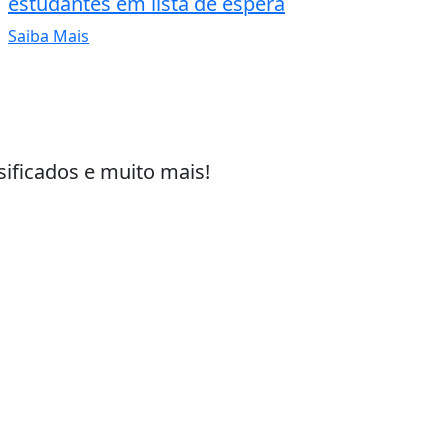
estudantes em lista de espera
Saiba Mais
sificados e muito mais!
 experiência de navegação. Ao continuar o acesso, e