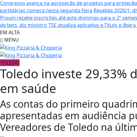
Congresso avança na aprovação de projetos para proteçã
partidárias começa nesta segunda-feira
Revalida 2026/1: d
Prouni recebe inscrições até este domingo para o 2º semes
de bets, diz ministro
TSE atualiza aplicativo e-Título e libe
EM ALTA
MENU
TOLEDO
Toledo investe 29,33% d
em saúde
As contas do primeiro quadri
apresentadas em audiência p
Vereadores de Toledo na últim