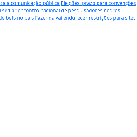
ica à comunicação pública
Eleições: prazo para convenções
i sediar encontro nacional de pesquisadores negros
de bets no país
Fazenda vai endurecer restrições para sites