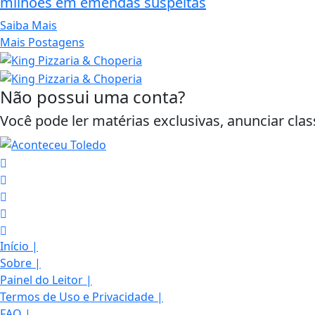
milhões em emendas suspeitas
Saiba Mais
Mais Postagens
Não possui uma conta?
Você pode ler matérias exclusivas, anunciar clas
Início
|
Sobre
|
Termos de Uso e Privacidade
Painel do Leitor
|
Termos de Uso e Privacidade
|
Esse site utiliza cookies para melhorar sua
FAQ
|