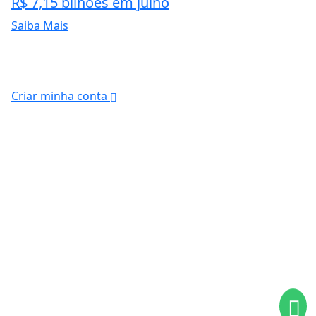
R$ 7,15 bilhões em julho
Saiba Mais
Criar minha conta
ntendemos que você
PROSSEGUIR