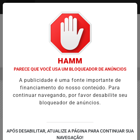
Entrar
HAMM
PARECE QUE VOCÊ USA UM BLOQUEADOR DE ANÚNCIOS
MENU
ROVAÇÃO DE PROJETOS PARA PROTEÇÃO ÀS MULHERES
EBC EN
A publicidade é uma fonte importante de
EM ALTA
financiamento do nosso conteúdo. Para
continuar navegando, por favor desabilite seu
bloqueador de anúncios.
TOLEDO
APÓS DESABILITAR, ATUALIZE A PÁGINA PARA CONTINUAR SUA
Treinamento sobre marketing
NAVEGAÇÃO!