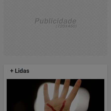
/
+ Lidas
/