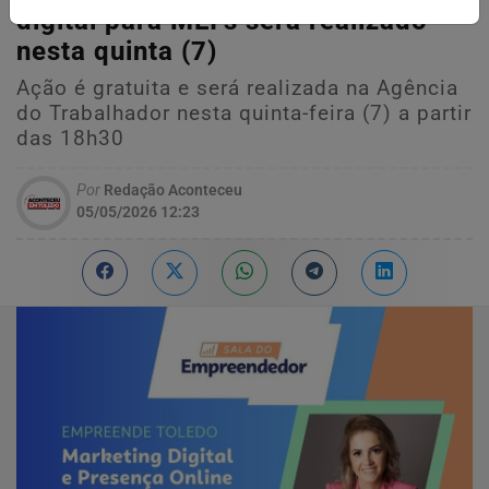
digital para MEI’s será realizado
nesta quinta (7)
Ação é gratuita e será realizada na Agência
do Trabalhador nesta quinta-feira (7) a partir
das 18h30
Por
Redação Aconteceu
05/05/2026 12:23