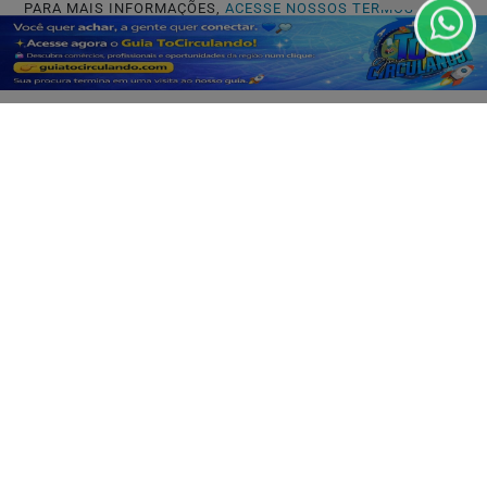
PARA MAIS INFORMAÇÕES,
ACESSE NOSSOS TERMOS
CLICANDO AQUI
PROSSEGUIR
INÍCIO
|
SOBRE
|
PAINEL DO LEITOR
|
TERMOS DE USO E PRIVACIDADE
|
FAQ
|
CONTATO
3W CONTROL - TODOS OS DIREITOS RESERVADOS