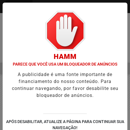
Entrar
HAMM
PARECE QUE VOCÊ USA UM BLOQUEADOR DE ANÚNCIOS
MENU
A APROVAÇÃO DE PROJETOS PARA PROTEÇÃO ÀS MULHERES
EB
A publicidade é uma fonte importante de
EM ALTA
financiamento do nosso conteúdo. Para
continuar navegando, por favor desabilite seu
bloqueador de anúncios.
CONTEÚDO PATROCINADO
APÓS DESABILITAR, ATUALIZE A PÁGINA PARA CONTINUAR SUA
Vem ai a 1° Feijoada Equipe Mega
NAVEGAÇÃO!