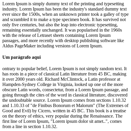
Lorem Ipsum is simply dummy text of the printing and typesetting
industry. Lorem Ipsum has been the industry's standard dummy text
ever since the 1500s, when an unknown printer took a galley of type
and scrambled it to make a type specimen book. It has survived not
only five centuries, but also the leap into electronic typesetting,
remaining essentially unchanged. It was popularised in the 1960s
with the release of Letraset sheets containing Lorem Ipsum
passages, and more recently with desktop publishing software like
Aldus PageMaker including versions of Lorem Ipsum.
Um parágrafo aqui
ontrary to popular belief, Lorem Ipsum is not simply random text. It
has roots in a piece of classical Latin literature from 45 BC, making
it over 2000 years old. Richard McClintock, a Latin professor at
Hampden-Sydney College in Virginia, looked up one of the more
obscure Latin words, consectetur, from a Lorem Ipsum passage, and
going through the cites of the word in classical literature, discovered
the undoubtable source. Lorem Ipsum comes from sections 1.10.32
and 1.10.33 of "de Finibus Bonorum et Malorum" (The Extremes of
Good and Evil) by Cicero, written in 45 BC. This book is a treatise
on the theory of ethics, very popular during the Renaissance. The
first line of Lorem Ipsum, "Lorem ipsum dolor sit amet..", comes
from a line in section 1.10.32.