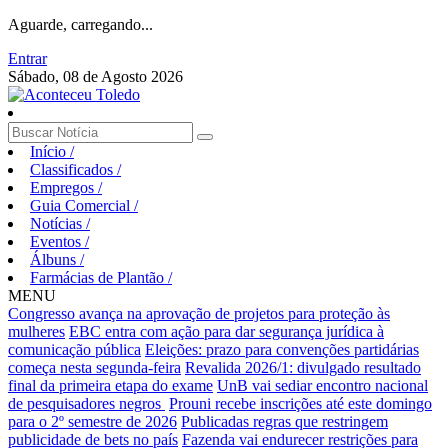
Aguarde, carregando...
Entrar
Sábado, 08 de Agosto 2026
Início
/
Classificados
/
Empregos
/
Guia Comercial
/
Notícias
/
Eventos
/
Álbuns
/
Farmácias de Plantão
/
MENU
Congresso avança na aprovação de projetos para proteção às
mulheres
EBC entra com ação para dar segurança jurídica à
comunicação pública
Eleições: prazo para convenções partidárias
começa nesta segunda-feira
Revalida 2026/1: divulgado resultado
final da primeira etapa do exame
UnB vai sediar encontro nacional
de pesquisadores negros
Prouni recebe inscrições até este domingo
para o 2º semestre de 2026
Publicadas regras que restringem
publicidade de bets no país
Fazenda vai endurecer restrições para