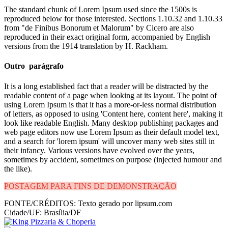
The standard chunk of Lorem Ipsum used since the 1500s is
reproduced below for those interested. Sections 1.10.32 and 1.10.33
from "de Finibus Bonorum et Malorum" by Cicero are also
reproduced in their exact original form, accompanied by English
versions from the 1914 translation by H. Rackham.
Outro parágrafo
It is a long established fact that a reader will be distracted by the
readable content of a page when looking at its layout. The point of
using Lorem Ipsum is that it has a more-or-less normal distribution
of letters, as opposed to using 'Content here, content here', making it
look like readable English. Many desktop publishing packages and
web page editors now use Lorem Ipsum as their default model text,
and a search for 'lorem ipsum' will uncover many web sites still in
their infancy. Various versions have evolved over the years,
sometimes by accident, sometimes on purpose (injected humour and
the like).
POSTAGEM PARA FINS DE DEMONSTRAÇÃO
FONTE/CRÉDITOS:
Texto gerado por lipsum.com
Cidade/UF:
Brasília/DF