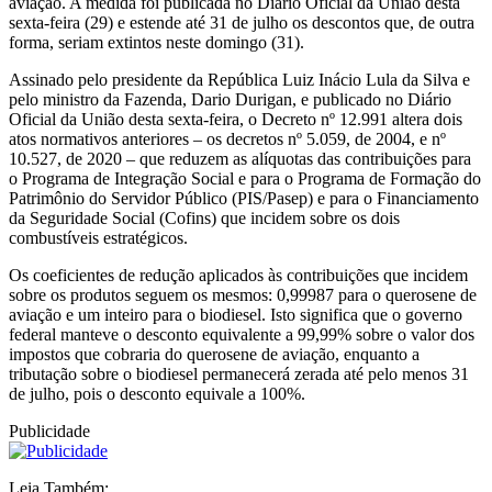
aviação. A medida foi publicada no Diário Oficial da União desta
sexta-feira (29) e estende até 31 de julho os descontos que, de outra
forma, seriam extintos neste domingo (31).
Assinado pelo presidente da República Luiz Inácio Lula da Silva e
pelo ministro da Fazenda, Dario Durigan, e publicado no Diário
Oficial da União desta sexta-feira, o Decreto nº 12.991 altera dois
atos normativos anteriores – os decretos nº 5.059, de 2004, e nº
10.527, de 2020 – que reduzem as alíquotas das contribuições para
o Programa de Integração Social e para o Programa de Formação do
Patrimônio do Servidor Público (PIS/Pasep) e para o Financiamento
da Seguridade Social (Cofins) que incidem sobre os dois
combustíveis estratégicos.
Os coeficientes de redução aplicados às contribuições que incidem
sobre os produtos seguem os mesmos: 0,99987 para o querosene de
aviação e um inteiro para o biodiesel. Isto significa que o governo
federal manteve o desconto equivalente a 99,99% sobre o valor dos
impostos que cobraria do querosene de aviação, enquanto a
tributação sobre o biodiesel permanecerá zerada até pelo menos 31
de julho, pois o desconto equivale a 100%.
Publicidade
Leia Também: