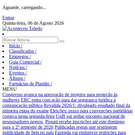
Aguarde, carregando...
Entrar
Quinta-feira, 06 de Agosto 2026
Início
/
Classificados
/
Empregos
/
Guia Comercial
/
Notícias
/
Eventos
/
Álbuns
/
Farmácias de Plantão
/
MENU
Congresso avança na aprovação de projetos para proteção às
mulheres
EBC entra com ação para dar segurança jurídica à
comunicação pública
Revalida 2026/1: divulgado resultado final da
primeira etapa do exame
Eleições: prazo para convenções partidárias
começa nesta segunda-feira
UnB vai sediar encontro nacional de
pesquisadores negros
Prouni recebe inscrições até este domingo
para o 2º semestre de 2026
Publicadas regras que restringem
publicidade de bets no país
Fazenda vai endurecer restrições para