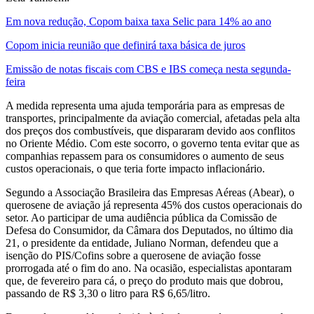
Em nova redução, Copom baixa taxa Selic para 14% ao ano
Copom inicia reunião que definirá taxa básica de juros
Emissão de notas fiscais com CBS e IBS começa nesta segunda-
feira
A medida representa uma ajuda temporária para as empresas de
transportes, principalmente da aviação comercial, afetadas pela alta
dos preços dos combustíveis, que dispararam devido aos conflitos
no Oriente Médio. Com este socorro, o governo tenta evitar que as
companhias repassem para os consumidores o aumento de seus
custos operacionais, o que teria forte impacto inflacionário.
Segundo a Associação Brasileira das Empresas Aéreas (Abear), o
querosene de aviação já representa 45% dos custos operacionais do
setor. Ao participar de uma audiência pública da Comissão de
Defesa do Consumidor, da Câmara dos Deputados, no último dia
21, o presidente da entidade, Juliano Norman, defendeu que a
isenção do PIS/Cofins sobre a querosene de aviação fosse
prorrogada até o fim do ano. Na ocasião, especialistas apontaram
que, de fevereiro para cá, o preço do produto mais que dobrou,
passando de R$ 3,30 o litro para R$ 6,65/litro.