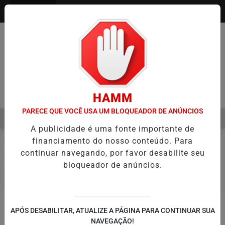
Entrar
HAMM
PARECE QUE VOCÊ USA UM BLOQUEADOR DE ANÚNCIOS
MENU
A APROVAÇÃO DE PROJETOS PARA PROTEÇÃO ÀS MULHERES
EBC
A publicidade é uma fonte importante de
EM ALTA
financiamento do nosso conteúdo. Para
continuar navegando, por favor desabilite seu
bloqueador de anúncios.
EDUCAÇÃO
APÓS DESABILITAR, ATUALIZE A PÁGINA PARA CONTINUAR SUA
Bienal nas Escolas entra em clima
NAVEGAÇÃO!