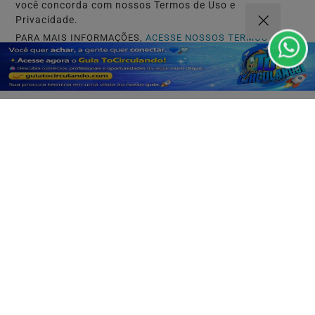
você concorda com nossos Termos de Uso e
Privacidade.
PARA MAIS INFORMAÇÕES,
ACESSE NOSSOS TERMOS
CLICANDO AQUI
PROSSEGUIR
INÍCIO
|
SOBRE
|
PAINEL DO LEITOR
|
TERMOS DE USO E PRIVACIDADE
|
FAQ
|
CONTATO
3W CONTROL - TODOS OS DIREITOS RESERVADOS