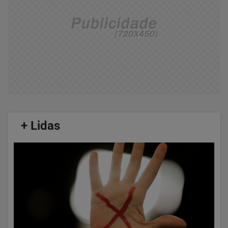
/
+ Lidas
/